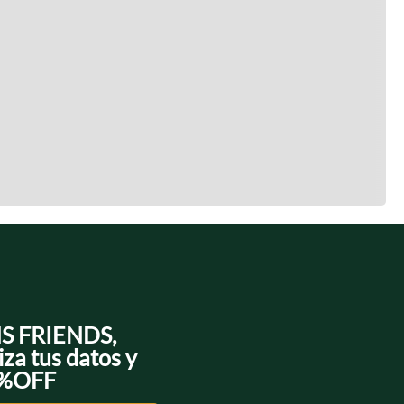
NS FRIENDS,
iza tus datos y
0%OFF