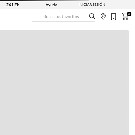
2X1 EN CAMISETAS - REF. SELECCIONADAS | APLICAN TYC
Ayuda
Busca tus favoritos
0
Ver más información
Ver más
Ver guía de tallas
NO DISPONIBLE
ENVÍO GRATIS DESDE:
$ 250.000
Ver más
COMPRA SEGURA
Ver más
DEVOLUCIONES SIN COSTO
Ver más