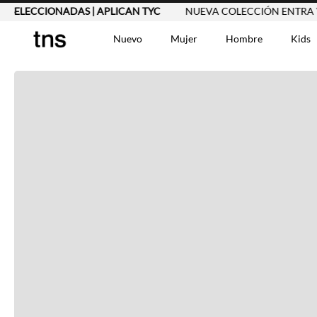
 SELECCIONADAS | APLICAN TYC
NUEVA COLECCIÓN ENTRA YA
Nuevo
Mujer
Hombre
Kids
TÉRMINOS MÁS BUSCA
Vestidos
1
.
Blusas
2
.
Jeans Mujer
3
.
Chaleco
4
.
Falda
5
.
Vestido
6
.
Chaqueta
7
.
Short
8
.
Bermuda
9
.
Camisetas Mujer
10
.