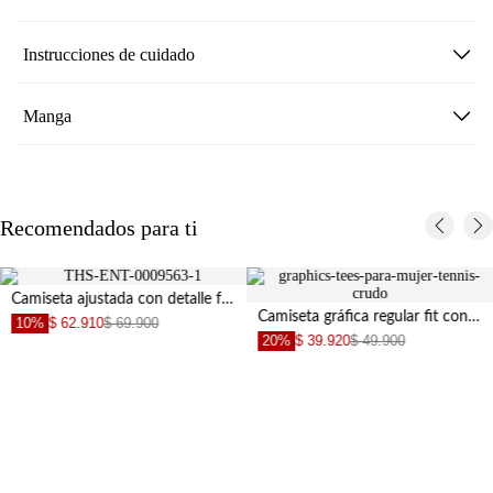
Instrucciones de cuidado
Manga
Recomendados para ti
Camiseta ajustada con detalle frontal en algodón rojo para mujer
Camiseta gráfica regular fit con print Tequila en algodón blanco para mujer
10%
$ 62.910
$ 69.900
20%
$ 39.920
$ 49.900