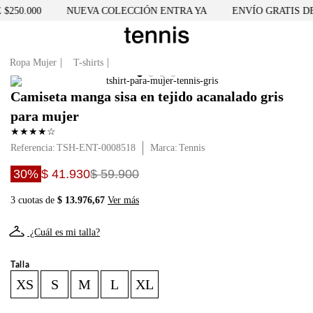
250.000
NUEVA COLECCIÓN ENTRA YA
ENVÍO GRATIS DES
Ropa Mujer
T-shirts
Camiseta manga sisa en tejido acanalado gris
para mujer
★
★
★
★
☆
Referencia
:
TSH-ENT-0008518
Tennis
30%
$ 41.930
$ 59.900
3 cuotas de
$ 13.976,67
Ver más
¿Cuál es mi talla?
Talla
XS
S
M
L
XL