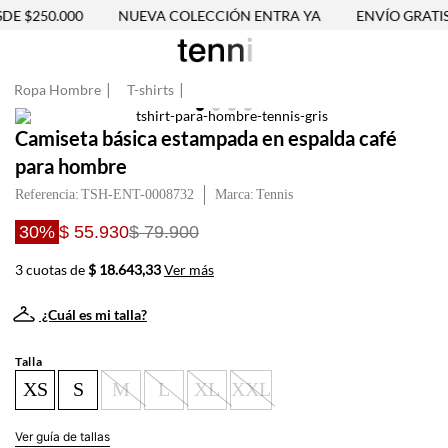
E $250.000
NUEVA COLECCIÓN ENTRA YA
ENVÍO GRATIS 
Ropa Hombre
T-shirts
Camiseta básica estampada en espalda café
para hombre
Referencia
:
TSH-ENT-0008732
Tennis
30%
$ 55.930
$ 79.900
3 cuotas de
$ 18.643,33
Ver más
¿Cuál es mi talla?
Talla
XS
S
M
L
XL
XXL
Ver guía de tallas