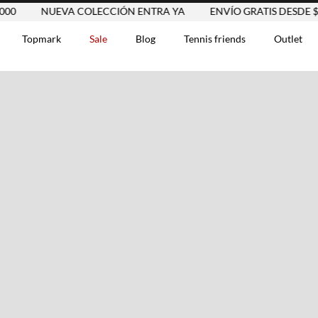
NUEVA COLECCIÓN ENTRA YA
ENVÍO GRATIS DESDE $250.
Topmark
Sale
Blog
Tennis friends
Outlet
DOS
Comentarios