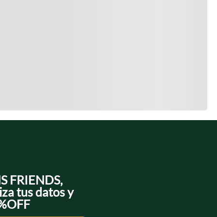
NS FRIENDS,
iza tus datos y
0%OFF