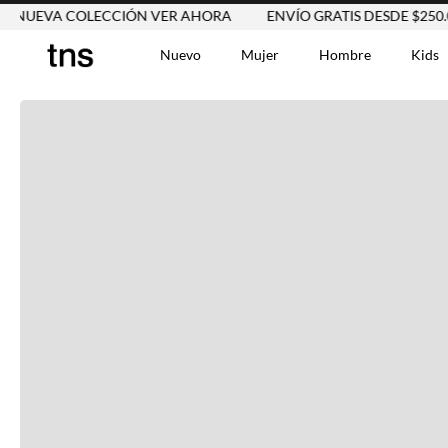
EVA COLECCIÓN VER AHORA
ENVÍO GRATIS DESDE $250.000
Nuevo
Mujer
Hombre
Kids
TÉRMINOS MÁS BUSCA
Tshirts
1
.
Vestidos
2
.
Jeans Mujer
3
.
Blusas
4
.
Chaleco
5
.
Falda
6
.
Chaqueta
7
.
Vestido
8
.
Short
9
.
Camisetas Mujer
10
.