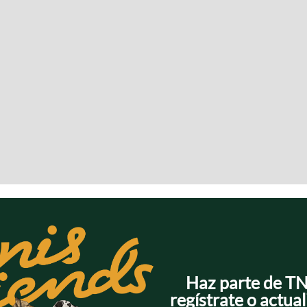
Haz parte de T
regístrate o actual