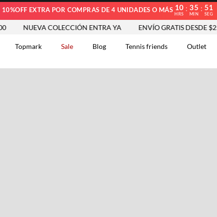
10
35
50
:
:
10%OFF EXTRA POR COMPRAS DE 4 UNIDADES O MÁS
HRS
MIN
SEG
NUEVA COLECCIÓN ENTRA YA
ENVÍO GRATIS DESDE $250.0
Topmark
Sale
Blog
Tennis friends
Outlet
DOS
Comentarios