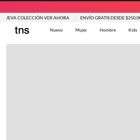
VA COLECCIÓN VER AHORA
ENVÍO GRATIS DESDE $250.000
Nuevo
Mujer
Hombre
Kids
TÉRMINOS MÁS BUSCA
Tshirts
1
.
Vestidos
2
.
Jeans Mujer
3
.
Blusas
4
.
Chaleco
5
.
Falda
6
.
Chaqueta
7
.