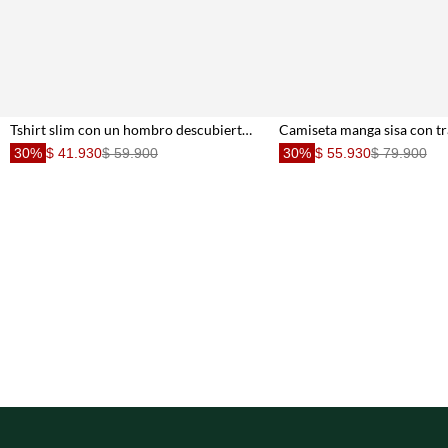
Tshirt slim con un hombro descubierto en poliéster blanco para mujer
30%
$ 41.930
$ 59.900
30%
$ 55.930
$ 79.900