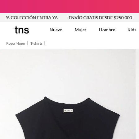
LECCIÓN ENTRA YA
ENVÍO GRATIS DESDE $250.000
NUEV
Nuevo
Mujer
Hombre
Kids
Ropa Mujer
T-shirts
TÉRMINOS MÁS BUSCA
Tshirts
1
.
Vestidos
2
.
Jeans Mujer
3
.
Blusas
4
.
Chaleco
5
.
Falda
6
.
Chaqueta
7
.
Vestido
8
.
Short
9
.
Camisetas Mujer
10
.