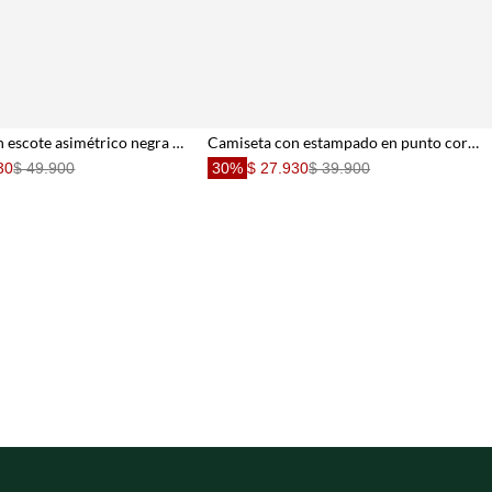
Camiseta con escote asimétrico negra para mujer
Camiseta con estampado en punto corazón crudo de silueta ajustada para mujer
30
$ 49.900
30%
$ 27.930
$ 39.900