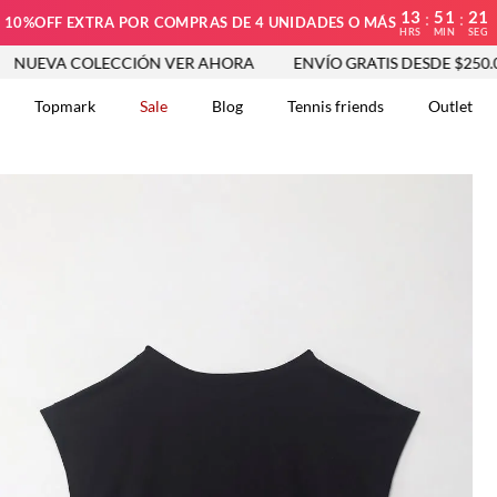
13
51
20
:
:
10%OFF EXTRA POR COMPRAS DE 4 UNIDADES O MÁS
HRS
MIN
SEG
A COLECCIÓN VER AHORA
ENVÍO GRATIS DESDE $250.000
Topmark
Sale
Blog
Tennis friends
Outlet
DOS