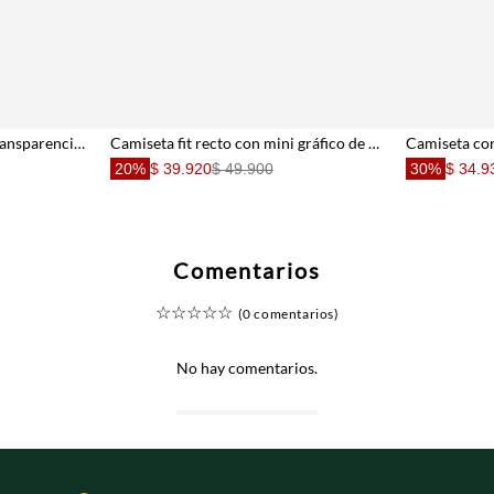
Camiseta manga sisa con transparencia crudo para mujer
Camiseta fit recto con mini gráfico de sol en algodón blanco para mujer
20%
$ 39.920
$ 49.900
30%
$ 34.9
Comentarios
☆
☆
☆
☆
☆
(0 comentarios)
No hay comentarios.