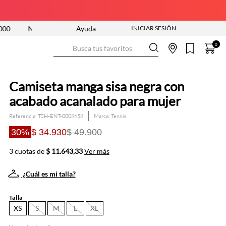
NUEVA COLECCIÓN ENTRA YA
Ayuda
ENVÍO GRATIS DESDE $250.000
Busca tus favoritos
0
Camiseta manga sisa negra con
acabado acanalado para mujer
Referencia
:
TSH-ENT-0008658
Tennis
30%
$ 34.930
$ 49.900
3 cuotas de
$ 11.643,33
Ver más
¿Cuál es mi talla?
Talla
XS
S
M
L
XL