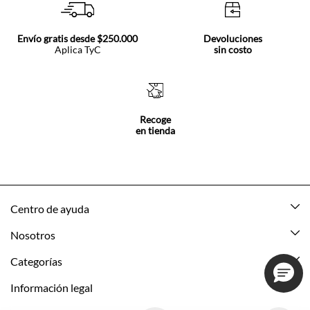
Envío gratis desde $250.000
Devoluciones
Aplica TyC
sin costo
Recoge
en tienda
Centro de ayuda
Mis pedidos
Nosotros
Rastrea tu pedido
Acerca de Tennis
Categorías
Devoluciones
Tennis Ecuador
Nuevo
Información legal
Mi cuenta
Nuestras tiendas
Mujer
Promociones vigentes