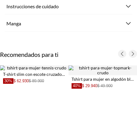
Instrucciones de cuidado
Manga
Recomendados para ti
Tshirt para mujer en algodón blanco fit relajado con escote asimétrico
Top slim crop con escote V en algodón crema para mujer
40%
$ 
29.940
$ 49.900
30%
$ 27.930
$ 39.900