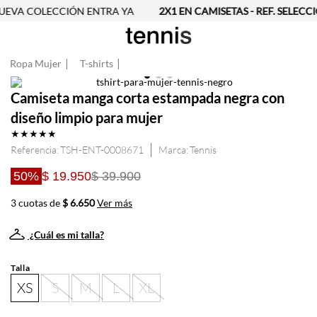
EVA COLECCIÓN ENTRA YA
2X1 EN CAMISETAS - REF. SELECC
Ropa Mujer
T-shirts
Camiseta manga corta estampada negra con
diseño limpio para mujer
★
★
★
★
★
Referencia
:
TSH-ENT-0008671
Tennis
50%
$ 19.950
$ 39.900
3 cuotas de
$ 6.650
Ver más
¿Cuál es mi talla?
Talla
XS
S
M
L
XL