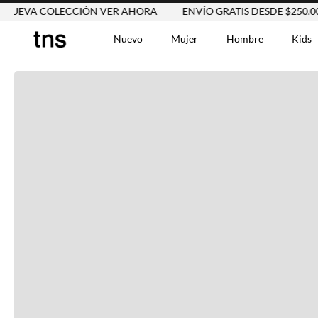
EVA COLECCIÓN VER AHORA
ENVÍO GRATIS DESDE $250.000
Nuevo
Mujer
Hombre
Kids
TÉRMINOS MÁS BUSCA
Tshirts
1
.
Vestidos
2
.
Jeans Mujer
3
.
Blusas
4
.
Chaleco
5
.
Falda
6
.
Chaqueta
7
.
Vestido
8
.
Short
9
.
Camisetas Mujer
10
.