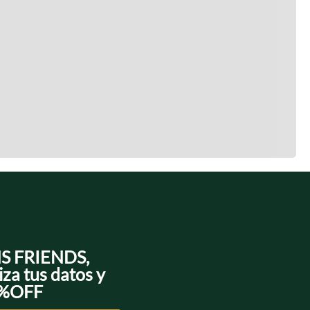
NS FRIENDS,
iza tus datos y
0%OFF