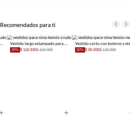
Recomendados para ti
Vestido largo estampado para niña
Vestido corto con boleros y elástico en la cintura para niña
30%
$ 90.930
$ 129.900
60%
$ 59.960
$ 149.900
+
+