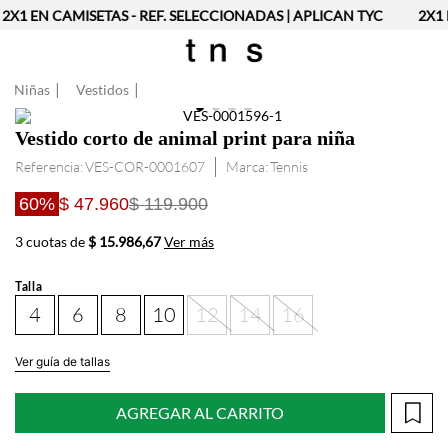
2X1 EN CAMISETAS - REF. SELECCIONADAS | APLICAN TYC
2X1 
Niñas
Vestidos
Vestido corto de animal print para niña
Referencia
:
VES-COR-0001607
Tennis
60%
$ 47.960
$ 119.900
3 cuotas de
$ 15.986,67
Ver más
Talla
4
6
8
10
12
14
16
Ver guía de tallas
AGREGAR AL CARRITO