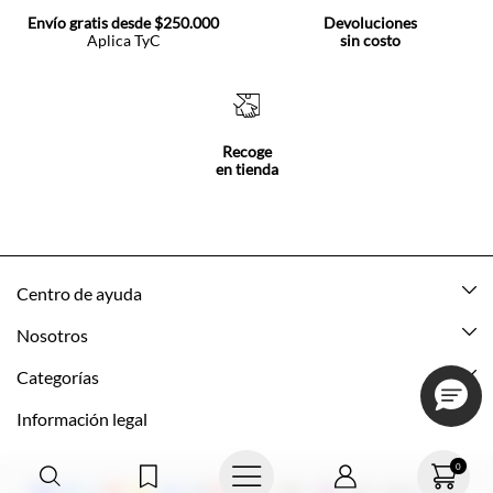
Envío gratis desde $250.000
Devoluciones
Aplica TyC
sin costo
Recoge
en tienda
Centro de ayuda
Mis pedidos
Nosotros
Rastrea tu pedido
Acerca de Tennis
Categorías
Devoluciones
Tennis Ecuador
Nuevo
Información legal
Mi cuenta
Nuestras tiendas
Mujer
Promociones vigentes
0
Cómo comprar
Tns Friends
Hombre
Política de envio y devolución