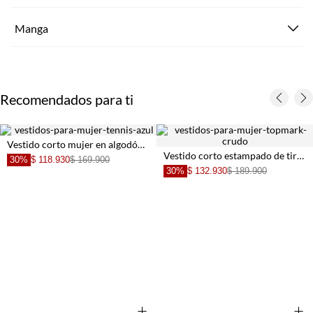
Manga
Recomendados para ti
Vestido corto mujer en algodón azul con tiras anudadas
Vestido corto estampado de tiras para mujer
30%
$ 118.930
$ 169.900
30%
$ 132.930
$ 189.900
+
+