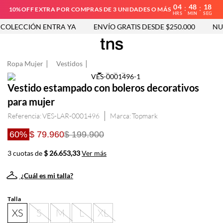
04
48
17
:
:
10%OFF EXTRA POR COMPRAS DE 3 UNIDADES O MÁS
HRS
MIN
SEG
OLECCIÓN ENTRA YA
ENVÍO GRATIS DESDE $250.000
NUE
Ropa Mujer
Vestidos
Vestido estampado con boleros decorativos
para mujer
Referencia
:
VES-LAR-0001496
Topmark
60%
$ 79.960
$ 199.900
3 cuotas de
$ 26.653,33
Ver más
¿Cuál es mi talla?
Talla
XS
S
M
L
XL