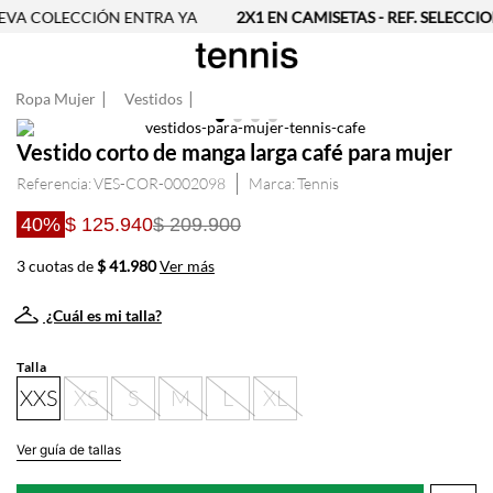
VA COLECCIÓN ENTRA YA
2X1 EN CAMISETAS - REF. SELECCIO
Ropa Mujer
Vestidos
Vestido corto de manga larga café para mujer
Referencia
:
VES-COR-0002098
Tennis
40%
$ 125.940
$ 209.900
3 cuotas de
$ 41.980
Ver más
¿Cuál es mi talla?
Talla
XXS
XS
S
M
L
XL
Ver guía de tallas