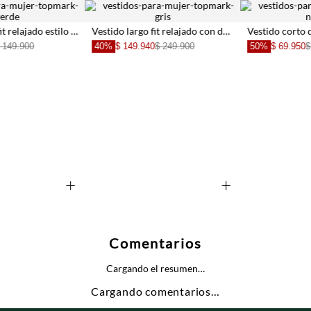
Vestido largo fit relajado con doble abertura frontal en lino beige para mujer
Vestido corto de tiras que anudan en hombro negro para mujer
40%
$ 149.940
$ 249.900
50%
$ 69.950
$ 139.900
+
+
Comentarios
Cargando el resumen…
Cargando comentarios…