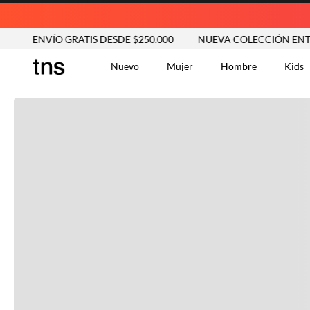
ENVÍO GRATIS DESDE $250.000
NUEVA COLECCIÓN ENTRA 
Nuevo
Mujer
Hombre
Kids
TÉRMINOS MÁS BUSCA
Tshirts
1
.
Vestidos
2
.
Jeans Mujer
3
.
Blusas
4
.
Chaleco
5
.
Falda
6
.
Chaqueta
7
.