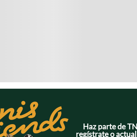
Haz parte de T
regístrate o actual