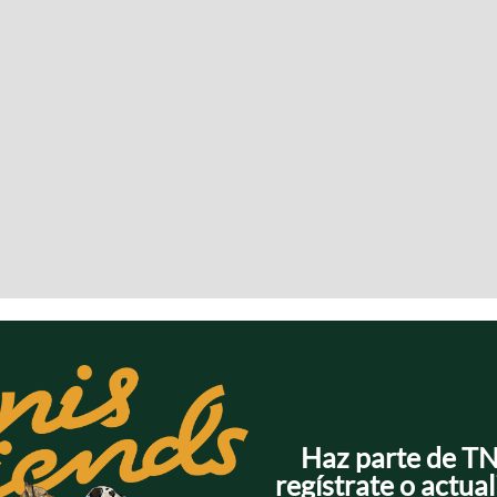
Haz parte de T
regístrate o actual