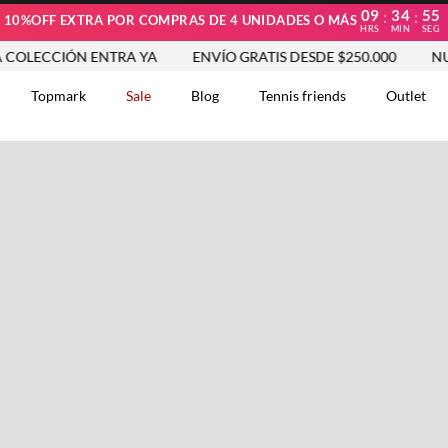
09
34
55
:
:
10%OFF EXTRA POR COMPRAS DE 4 UNIDADES O MÁS
HRS
MIN
SEG
LECCIÓN ENTRA YA
ENVÍO GRATIS DESDE $250.000
NUEV
Topmark
Sale
Blog
Tennis friends
Outlet
DOS
Comentarios