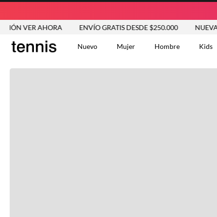
IÓN VER AHORA
ENVÍO GRATIS DESDE $250.000
NUEVA CO
Nuevo
Mujer
Hombre
Kids
TÉRMINOS MÁS BUSCA
Tshirts
1
.
Vestidos
2
.
Jeans Mujer
3
.
Blusas
4
.
Chaleco
5
.
Falda
6
.
Chaqueta
7
.