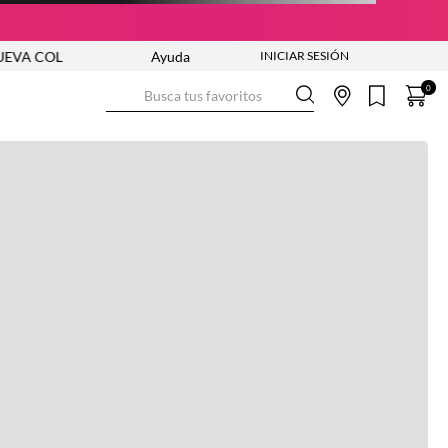
A COLECCIÓN VER AHORA
Ayuda
ENVÍO GRATIS DESDE $250.000
Busca tus favoritos
0
Ver más información
Ver más
Ver guía de tallas
NO DISPONIBLE
ENVÍO GRATIS DESDE:
$ 250.000
Ver más
COMPRA SEGURA
Ver más
DEVOLUCIONES SIN COSTO
Ver más