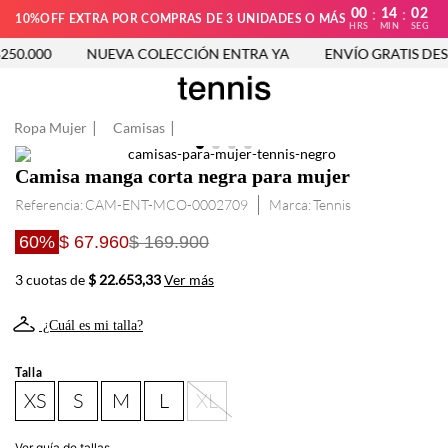
00
14
02
:
:
10%OFF EXTRA POR COMPRAS DE 3 UNIDADES O MÁS
HRS
MIN
SEG
50.000
NUEVA COLECCIÓN ENTRA YA
ENVÍO GRATIS DESD
Ropa Mujer
Camisas
Camisa manga corta negra para mujer
Referencia
:
CAM-ENT-MCO-0002709
Tennis
60%
$ 67.960
$ 169.900
3 cuotas de
$ 22.653,33
Ver más
¿Cuál es mi talla?
Talla
XS
S
M
L
XL
Ver guía de tallas