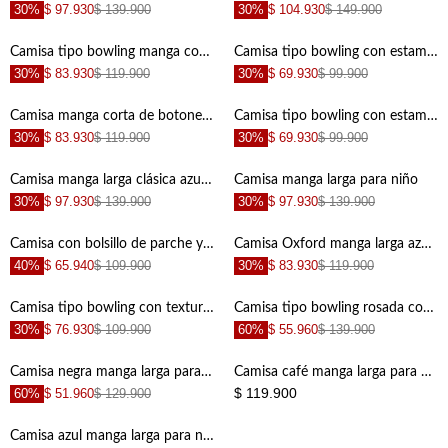
30%
$ 97.930
$ 139.900
30%
$ 104.930
$ 149.900
Camisa tipo bowling manga corta verde para niño
Camisa tipo bowling con estampado tropical para niño con detalle fruncido
30%
$ 83.930
$ 119.900
30%
$ 69.930
$ 99.900
+
+
Camisa manga corta de botones azul para niño
Camisa tipo bowling con estampado tropical para niño con cuello estructurado
30%
$ 83.930
$ 119.900
30%
$ 69.930
$ 99.900
+
+
Camisa manga larga clásica azul para niño
Camisa manga larga para niño
30%
$ 97.930
$ 139.900
30%
$ 97.930
$ 139.900
+
+
Camisa con bolsillo de parche y bordado café para niño
Camisa Oxford manga larga azul para niño
40%
$ 65.940
$ 109.900
30%
$ 83.930
$ 119.900
+
+
Camisa tipo bowling con textura crudo para niño
Camisa tipo bowling rosada con bordado de veleros para niño
30%
$ 76.930
$ 109.900
60%
$ 55.960
$ 139.900
+
+
Camisa negra manga larga para niño
Camisa café manga larga para niño
$ 119.900
60%
$ 51.960
$ 129.900
+
+
Camisa azul manga larga para niño