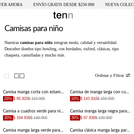
ER AHORA
ENVÍO GRATIS DESDE $250.000
NUEVA COLECC
Camisas para niño
Nuestras
camisas para niño
integran moda, calidad y versatilidad.
Descubre diseños tipo bowling, con bordados, oxford, clásicas, tipo
chaqueta, camufladas y mucho más.
Ordenar y Filtrar
Camisa manga corta con estampado náutico en azul marino para niño
Camisa de manga larga con cuello clásico en blanco para niño
20%
$ 95.920
$ 119.900
10%
$ 143.910
$ 159.900
Camisa a cuadros verde para niño
Camisa manga larga negra para niño
30%
$ 104.930
$ 149.900
30%
$ 97.930
$ 139.900
Camisa manga larga verde para niño
Camisa clásica manga larga para niño