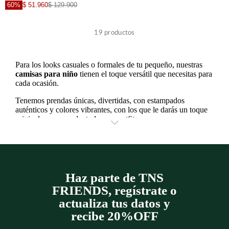
60%
$ 51.960
$ 129.900
+
+
19
productos
+
+
Para los looks casuales o formales de tu pequeño, nuestras
camisas para niño
tienen el toque versátil que necesitas para
cada ocasión.
+
+
Tenemos prendas únicas, divertidas, con estampados
auténticos y colores vibrantes, con los que le darás un toque
original y muy cool a todos sus outfits.
+
Camisas de moda para niño
Las
camisas de niño
que vas a encontrar en Tennis, se
caracterizan por ser: modernas, funcionales, cómodas y
Haz parte de TNS
frescas.
FRIENDS, regístrate o
En definitiva, perfectas tanto para tardes de hazañas y juegos,
actualiza tus datos y
como para ocasiones más especiales.
recibe 20%OFF
Con
camisas de moda para niño tipo
oxford, por ejemplo,