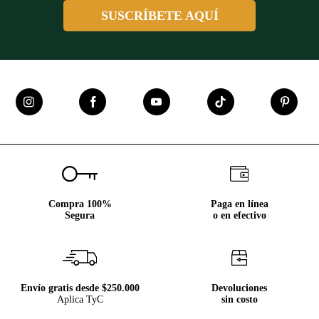
tu hijo tendrá un look formal en segundos; mientras que con
SUSCRÍBETE AQUÍ
una camisa bowling combinada con una
, tendrá un
bermuda
outfit muy cómodo y súper cool para el fin de semana o las
vacaciones.
Por esto, nuestros diseños no solo satisfacen las exigencias de
los niños más grandes, sino que también les brinda a los más
pequeños la comodidad que necesitan para vivir todas sus
aventuras.
¿Qué esperas para elegir el estilo perfecto para tu hijo?
Ingresa a nuestra sección de niños y déjate sorprender por la
variedad de
camisas de niño
, que encontrarás para crear
looks tan únicos como él.
Compra 100%
Paga en línea
Segura
o en efectivo
Envío gratis desde $250.000
Devoluciones
Aplica TyC
sin costo