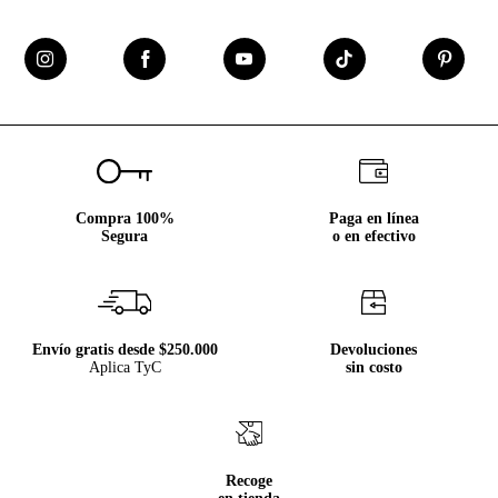
ir a trabajar, salidas de fines de semana, e incluso de pijama
en las noches más calurosas porque su comodidad es
inigualable.
En nuestra tienda online descubrirás diseños modernos con
acabados licrados y elásticos en la cintura que se adaptan a
todos los tipos de cuerpos. Los encontrarás en tonalidades
neutras como el negro, gris y blanco que vienen en sets para
que tengas un estilo diferente todos los días.
¿Ya encontraste tu modelo favorito? Entra ahora y llévate a
Compra 100%
Paga en línea
casa la nueva
ropa interior para hombre
de Tennis.
Segura
o en efectivo
¡Descubre todas las opciones que tenemos especialmente
para ti!
Envío gratis desde $250.000
Devoluciones
Aplica TyC
sin costo
Recoge