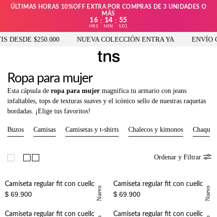
ÚLTIMAS HORAS 10%OFF EXTRA POR COMPRAS DE 3 UNIDADES O
MÁS
16
14
55
:
:
HRS
MIN
SEG
DESDE $250.000
NUEVA COLECCIÓN ENTRA YA
ENVÍO GRA
Ropa para mujer
Esta cápsula de
ropa para mujer
magnifica tu armario con jeans
infaltables, tops de texturas suaves y el icónico sello de nuestras raquetas
bordadas. ¡Elige tus favoritos!
Buzos
Camisas
Camisetas y t-shirts
Chalecos y kimonos
Chaquet
Ordenar y Filtrar
Camiseta regular fit con cuello redondo en verde oliva para mujer
Camiseta regular fit con cuello redondo en cafe claro para mujer
Nuevo
Nuevo
$ 69.900
$ 69.900
Camiseta regular fit con cuello redondo en vainilla para mujer
Camiseta regular fit con cuello redondo en blanco para mujer