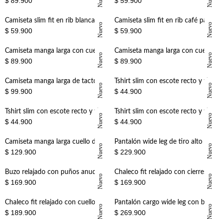
$ 89.900
$ 59.900
+
+
Camiseta slim fit en rib blanca para mujer
Camiseta slim fit en rib café para mujer
Nuevo
Nuevo
$ 59.900
$ 59.900
+
+
Camiseta manga larga con cuello redondo en algodón crudo para mujer
Camiseta manga larga con cuello redondo en algodón caqui para mujer
Nuevo
Nuevo
$ 89.900
$ 89.900
+
+
Camiseta manga larga de tacto suave café para mujer
Tshirt slim con escote recto y tirantes de algodón beige para mujer
Nuevo
Nuevo
$ 99.900
$ 44.900
+
+
Tshirt slim con escote recto y tirantes de algodón blanca para mujer
Tshirt slim con escote recto y tirantes de algodón lavanda para mujer
Nuevo
Nuevo
$ 44.900
$ 44.900
+
+
Camiseta manga larga cuello drapeado para mujer
Pantalón wide leg de tiro alto con pliegues frontales en lino marrón para mujer
Nuevo
Nuevo
$ 129.900
$ 229.900
+
+
Buzo relajado con puños anudables de algodón verde oliva para mujer
Chaleco fit relajado con cierres tipo nudo de lino marrón para mujer
Nuevo
Nuevo
$ 169.900
$ 169.900
+
+
Chaleco fit relajado con cuello contraste en algodón marrón para mujer
Pantalón cargo wide leg con bolsillos laterales en algodón caqui para mujer
Nuevo
Nuevo
$ 189.900
$ 269.900