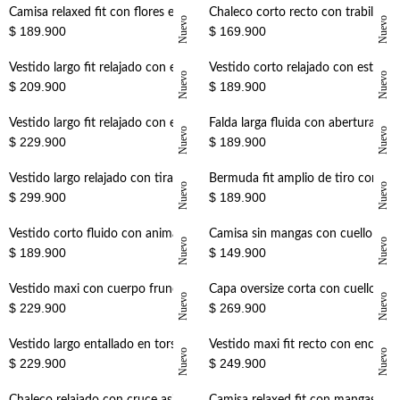
+
+
Camisa relaxed fit con flores en algodón crudo para mujer
Chaleco corto recto con trabillas y botones dobles en algodón beige para mujer
Nuevo
Nuevo
$ 189.900
$ 169.900
+
+
Vestido largo fit relajado con estampado leopardo en marrón para mujer
Vestido corto relajado con estampado floral en amarillo para mujer
Nuevo
Nuevo
$ 209.900
$ 189.900
+
+
Vestido largo fit relajado con estampado floral en azul crudo para mujer
Falda larga fluida con abertura lateral en punto de modal café para mujer
Nuevo
Nuevo
$ 229.900
$ 189.900
+
+
Vestido largo relajado con tirantes anudados en azul marino para mujer
Bermuda fit amplio de tiro corto con estampado floral en algodón beige para mujer
Nuevo
Nuevo
$ 299.900
$ 189.900
+
+
Vestido corto fluido con animal print en café para mujer
Camisa sin mangas con cuello camisero en V de algodón color crema para mujer
Nuevo
Nuevo
$ 189.900
$ 149.900
+
+
Vestido maxi con cuerpo fruncido en algodón verde oliva para mujer
Capa oversize corta con cuello alto y broches en algodón beige para mujer
Nuevo
Nuevo
$ 229.900
$ 269.900
+
+
Vestido largo entallado en torso con falda globo en algodón marrón para mujer
Vestido maxi fit recto con encaje floral calado en negro para mujer
Nuevo
Nuevo
$ 229.900
$ 249.900