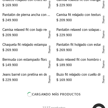
+
+
Chaleco relajado con cruce asimétrico y cuello alto en negro para mujer
Camisa relaxed fit con mangas globo en algodón camel para mujer
Nuevo
Nuevo
$ 169.900
$ 229.900
+
+
Pantalón de pierna ancha con doble botonadura frontal en lino beige para mujer
Camisa fit relajado con textura natural en lino crudo para mujer
Nuevo
$ 249.900
$ 209.900
+
+
Camisa relaxed fit con bajo redondeado y aberturas laterales en lino verde salvia para mujer
Pantalón relaxed con solapas abotonadas en algodón beige para mujer
Nuevo
Nuevo
$ 209.900
$ 229.900
+
+
Chaqueta fit relajado estampada de algodón beige para mujer
Pantalón fit holgado con estampado tono sobre tono de algodón beige para mujer
Nuevo
Nuevo
$ 269.900
$ 269.900
+
+
Bermuda con estampado floral en algodón crema para mujer
Buzo relaxed fit con hombro caído y rib ancho en algodón crema para mujer
Nuevo
Nuevo
$ 149.900
$ 189.900
+
+
Jeans barrel con pretina en denim para mujer
Buzo fit relajado con cuello drapeado en algodón café para mujer
Nuevo
Nuevo
$ 229.900
$ 169.900
+
+
CARGANDO MÁS PRODUCTOS
+
+