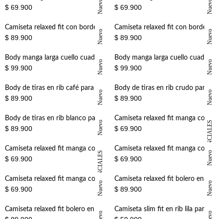
Nuevo
Nuevo
$ 69.900
$ 69.900
Camiseta relaxed fit con borde de encaje en blanco para mujer
Camiseta relaxed fit con borde de encaje en negro para mujer
Nuevo
Nuevo
$ 89.900
$ 89.900
Body manga larga cuello cuadrado negro para mujer
Body manga larga cuello cuadrado crudo para mujer
Nuevo
Nuevo
$ 99.900
$ 99.900
+
+
Body de tiras en rib café para mujer
Body de tiras en rib crudo para mujer
Nuevo
Nuevo
$ 89.900
$ 89.900
+
+
Body de tiras en rib blanco para mujer
Camiseta relaxed fit manga corta en negro para mujer
Nuevo
ESENCIALES
$ 89.900
$ 69.900
+
+
Camiseta relaxed fit manga corta en café para mujer
Camiseta relaxed fit manga corta en blanco para mujer
ESENCIALES
Nuevo
$ 69.900
$ 69.900
Nuevo
+
+
Camiseta relaxed fit manga corta en terracota para mujer
Camiseta relaxed fit bolero en hombro en blanco para mujer
Nuevo
Nuevo
$ 69.900
$ 89.900
Nuevo
+
+
Camiseta relaxed fit bolero en hombro en verde oliva para mujer
Camiseta slim fit en rib lila para mujer
Nuevo
Nuevo