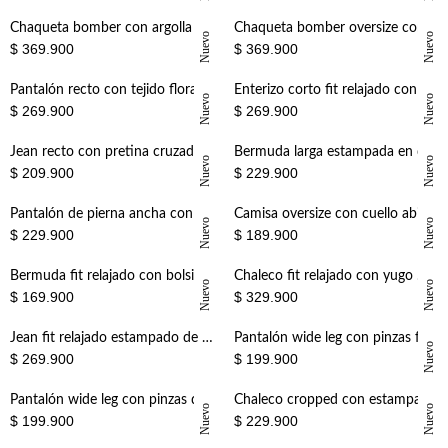
+
+
Chaqueta bomber con argolla en el cuello tipo cuero café para mujer
Chaqueta bomber oversize con hebilla frontal tipo cuero verde oliva para mujer
Nuevo
Nuevo
$ 369.900
$ 369.900
+
+
Pantalón recto con tejido floral de algodón marrón para mujer
Enterizo corto fit relajado con cuello cruzado en algodón beige claro para mujer
Nuevo
Nuevo
$ 269.900
$ 269.900
+
+
Jean recto con pretina cruzada en denim para mujer
Bermuda larga estampada en denim para mujer
Nuevo
Nuevo
$ 209.900
$ 229.900
+
+
Pantalón de pierna ancha con costuras decorativas en color crudo para mujer
Camisa oversize con cuello abierto en V de lino beige para mujer
Nuevo
Nuevo
$ 229.900
$ 189.900
+
+
Bermuda fit relajado con bolsillos laterales en negra para mujer
Chaleco fit relajado con yugo western tachonado en cuero sintético negro para mujer
Nuevo
Nuevo
$ 169.900
$ 329.900
+
+
Jean fit relajado estampado de algodón azul para mujer
Pantalón wide leg con pinzas frontales en beige para mujer
Nuevo
$ 269.900
$ 199.900
+
+
Pantalón wide leg con pinzas delanteras en negro para mujer
Chaleco cropped con estampado barroco en algodón azul claro para mujer
Nuevo
Nuevo
$ 199.900
$ 229.900