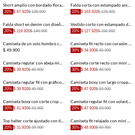
+
+
Short amplio con bordado floral en azul claro para niña
Falda corta con estampado animal print en color arena para niña
20%
$ 87.920
$ 109.900
20%
$ 103.920
$ 129.900
+
+
Falda short en denim con diseño cruzado en azul para niña
Vestido corto con estampado de peces en azul claro para niña
20%
$ 119.920
$ 149.900
20%
$ 127.920
$ 159.900
+
+
Camiseta de un solo hombro con bolero para niña
Camiseta fit recto con corazón estampado en algodón beige para niña
$ 49.900
30%
$ 34.930
$ 49.900
+
+
Camiseta regular con abeja mini en algodón beige para niña
Camiseta corte recto con mini bordado de cactus en algodón verde menta para niña
20%
$ 39.920
$ 49.900
30%
$ 34.930
$ 49.900
+
+
Camiseta regular fit con gráfico de ballet en algodón rosa para niña
Camiseta boxy con largo cropped en algodón blanco para mujer
20%
$ 39.920
$ 49.900
20%
$ 47.920
$ 59.900
+
+
Camiseta boxy con corte crop en algodón color arena para mujer
Camiseta regular fit con volantes en algodón verde menta para niña
30%
$ 41.930
$ 59.900
20%
$ 47.920
$ 59.900
+
+
Top halter corte ajustado con tiras para anudar en algodón beige para niña
Camiseta fit relajado con mini cerezas en algodón crema para niña
20%
$ 31.920
$ 39.900
30%
$ 48.930
$ 69.900