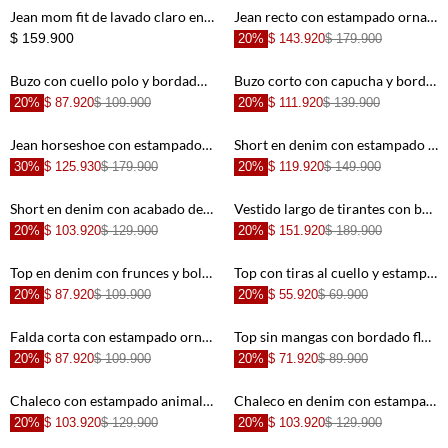
Jean mom fit de lavado claro en denim para niña
Jean recto con estampado ornamental en denim azul claro para niña
$ 159.900
20%
$ 143.920
$ 179.900
Buzo con cuello polo y bordado de cerezas en color crudo para niña
Buzo corto con capucha y bordado de fresa en color crudo para niña
20%
$ 87.920
$ 109.900
20%
$ 111.920
$ 139.900
+
+
Jean horseshoe con estampado floral en color crudo para niña
Short en denim con estampado de cerezas en color crudo para niña
30%
$ 125.930
$ 179.900
20%
$ 119.920
$ 149.900
+
+
Short en denim con acabado desgastado en azul claro para niña
Vestido largo de tirantes con bordado de conchas en color marfil para niña
20%
$ 103.920
$ 129.900
20%
$ 151.920
$ 189.900
+
+
Top en denim con frunces y bolero en azul para niña
Top con tiras al cuello y estampado bordado en azul para niña
20%
$ 87.920
$ 109.900
20%
$ 55.920
$ 69.900
+
+
Falda corta con estampado ornamental y pretina elástica en azul para niña
Top sin mangas con bordado floral en azul claro para niña
20%
$ 87.920
$ 109.900
20%
$ 71.920
$ 89.900
+
+
Chaleco con estampado animal print y cierre de lazo en color arena para niña
Chaleco en denim con estampado decorativo en azul claro para niña
20%
$ 103.920
$ 129.900
20%
$ 103.920
$ 129.900