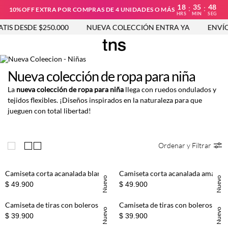
18
35
48
:
:
10%OFF EXTRA POR COMPRAS DE 4 UNIDADES O MÁS
HRS
MIN
SEG
 DESDE $250.000
NUEVA COLECCIÓN ENTRA YA
ENVÍO GR
Nueva colección de ropa para niña
La
nueva colección de ropa para niña
llega con ruedos ondulados y
tejidos flexibles. ¡Diseños inspirados en la naturaleza para que
jueguen con total libertad!
Ordenar y Filtrar
Camiseta corta acanalada blanca para niña
Camiseta corta acanalada amarilla para niña
Nuevo
Nuevo
$ 49.900
$ 49.900
Camiseta de tiras con boleros acanalada rosada para niña
Camiseta de tiras con boleros acanalada cruda para niña
Nuevo
Nuevo
$ 39.900
$ 39.900