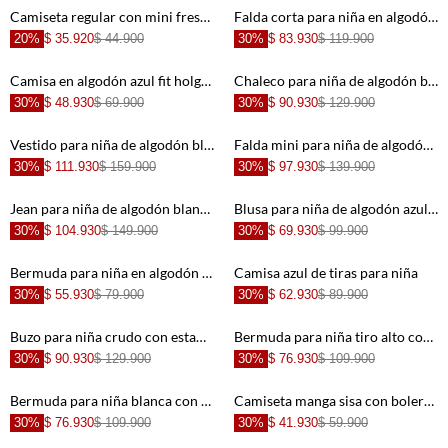
+
+
Camiseta regular con mini fresa en algodón crema para niña
Falda corta para niña en algodón azul fit acampanado con bajo globo
20%
$ 35.920
$ 44.900
30%
$ 83.930
$ 119.900
+
+
Camisa en algodón azul fit holgado para niña
Chaleco para niña de algodón blanco fit recto con estrellas en hombros
30%
$ 48.930
$ 69.900
30%
$ 90.930
$ 129.900
+
+
Vestido para niña de algodón blanco corte corto con bordado de palmeras
Falda mini para niña de algodón azul lavado fit recto con cruce y botones metálicos
30%
$ 111.930
$ 159.900
30%
$ 97.930
$ 139.900
+
+
Jean para niña de algodón blanco mom fit con estrellas azules
Blusa para niña de algodón azul lavado crop con lazo en el tirante
30%
$ 104.930
$ 149.900
30%
$ 69.930
$ 99.900
+
+
Bermuda para niña en algodón color marfil tiro alto con bajo curvo runner
Camisa azul de tiras para niña
30%
$ 55.930
$ 79.900
30%
$ 62.930
$ 89.900
+
+
Buzo para niña crudo con estampado
Bermuda para niña tiro alto con rotos
30%
$ 90.930
$ 129.900
30%
$ 76.930
$ 109.900
+
+
Bermuda para niña blanca con estrellas azules
Camiseta manga sisa con bolero crudo para niña
30%
$ 76.930
$ 109.900
30%
$ 41.930
$ 59.900