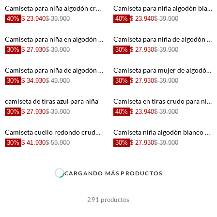
+
+
Camiseta para niña algodón crema crop con estrellas estampado animal
Camiseta para niña algodón blanco talle corto con bordado felino
40%
$ 23.940
$ 39.900
40%
$ 23.940
$ 39.900
+
+
Camiseta para niña en algodón crudo fit recto con gráfico
Camiseta para niña de algodón blanco corte recto
30%
$ 27.930
$ 39.900
30%
$ 27.930
$ 39.900
+
+
Camiseta para niña de algodón crema boxy con estampado
Camiseta para mujer de algodón azul crop con bordado
30%
$ 34.930
$ 49.900
30%
$ 27.930
$ 39.900
+
+
camiseta de tiras azul para niña
Camiseta en tiras crudo para niña
30%
$ 27.930
$ 39.900
40%
$ 23.940
$ 39.900
+
+
Camiseta cuello redondo crudo para niña
Camiseta niña algodón blanco fit recto con detalle de corazones
30%
$ 41.930
$ 59.900
30%
$ 27.930
$ 39.900
+
+
CARGANDO MÁS PRODUCTOS
+
+
291
productos