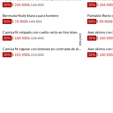
30%
$ 104.930
$ 149.900
30%
$ 104.930
Bermuda Nudy blanca para hombre
Pantalón Recto 
50%
$ 74.950
$ 149.900
50%
$ 99.950
$
Camisa fit relajado con cuello recto en lino blanco para hombre
100% LINO
30%
$ 160.930
$ 229.900
30%
$ 160.930
Camisa fit regular con botones en contraste de algodón blanco para hombre
30%
$ 153.930
$ 219.900
30%
$ 160.930
Jeans skinny con lavado negro difuminado en denim para hombre
30%
$ 146.930
$ 209.900
30%
$ 153.930
Camisa corte recto con logo bordado en algodón gris claro para hombre
30%
$ 139.930
$ 199.900
30%
$ 48.930
$
Camisa regular con rayas verticales preteñidas en azul para hombre
30%
$ 139.930
$ 199.900
30%
$ 139.930