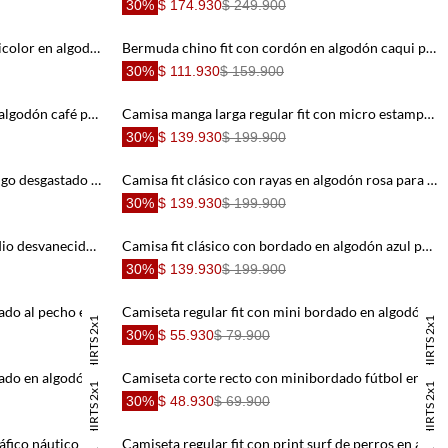
30%
$ 174.930
$ 249.900
Bermuda fit relajado con cordón bicolor en algodón azul para hombre
Bermuda chino fit con cordón en algodón caqui para hombre
30%
$ 111.930
$ 159.900
Buzo regular fit con cremallera en algodón café para hombre
Camisa manga larga regular fit con micro estampado en algodón azul para hombre
30%
$ 139.930
$ 199.900
Jean de corte recto con lavado índigo desgastado en denim para hombre
Camisa fit clásico con rayas en algodón rosa para hombre
30%
$ 139.930
$ 199.900
Jeans recto clásico con lavado medio desvanecido en denim para hombre
Camisa fit clásico con bordado en algodón azul para hombre
30%
$ 139.930
$ 199.900
Camiseta regular fit con mini bordado al pecho en algodón blanco para hombre
Camiseta regular fit con mini bordado en algodón azul para hombre
TSHIRTS 2x1
TSHIRTS 2x1
30%
$ 55.930
$ 79.900
Camiseta regular fit con mini bordado en algodón azul marino para hombre
Camiseta corte recto con minibordado fútbol en algodón azul para hombre
TSHIRTS 2x1
TSHIRTS 2x1
30%
$ 48.930
$ 69.900
Camiseta corte clásico con mini gráfico náutico en tejido mixto azul marino para hombre
Camiseta regular fit con print surf de perros en algodón blanco para hombre