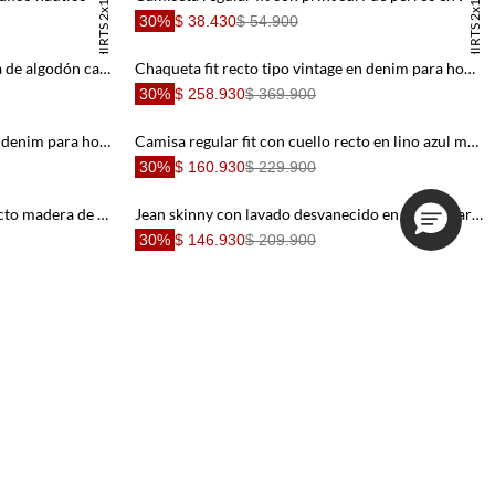
TSHIRTS 2x1
TSHIRTS 2x1
30%
$ 38.430
$ 54.900
Pantalón recto con cintura elástica de algodón caqui para hombre
Chaqueta fit recto tipo vintage en denim para hombre
30%
$ 258.930
$ 369.900
Jean skinny con lavado degradé en denim para hombre
Camisa regular fit con cuello recto en lino azul marino para hombre
30%
$ 160.930
$ 229.900
Camisa regular fit con botones efecto madera de algodón gris topo para hombre
Jean skinny con lavado desvanecido en denim para hombre
30%
$ 146.930
$ 209.900
Camisa fit clásico con bordado tono sobre tono de algodón azul claro para hombre
Camisa fit regular con micro rayas en algodón rosa para hombre
30%
$ 139.930
$ 199.900
Camisa regular con rayas verticales en algodón azul para hombre
Camisa fit recto con rayas verticales tejidas en azul para hombre
30%
$ 139.930
$ 199.900
Camisa fit regular con rayas preteñidas en verde claro para hombre
Camisa de corte recto con rayas preteñidas en poliéster verde salvia para hombre
30%
$ 118.930
$ 169.900