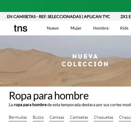
N CAMISETAS - REF. SELECCIONADAS | APLICAN TYC
2X1 EN CA
Nuevo
Mujer
Hombre
Kids
TÉRMINOS MÁS BUSCA
Vestidos
1
.
Blusas
2
.
Jeans Mujer
3
.
Ropa para hombre
Chaleco
4
.
La
ropa para hombre
de esta temporada destaca por sus cortes mod
Falda
5
.
Vestido
6
.
Bermudas
Buzos
Camisas
Camisetas
Chaquetas
Chaqu
Chaqueta
7
.