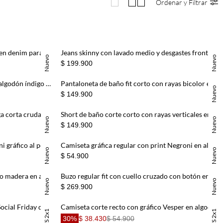
Ordenar y Filtrar
Jean slim con desvanecido frontal en denim para hombre
Jeans skinny con lavado medio y desgastes frontales en denim para hombre
Nuevo
Nuevo
$ 199.900
Jean skinny con acabado plano en algodón índigo oscuro para hombre
Pantaloneta de baño fit corto con rayas bicolor en azul para hombre
Nuevo
$ 149.900
Camiseta cuello con botones manga corta cruda para hombre
Short de baño corte corto con rayas verticales en rosa para hombre
Nuevo
Nuevo
$ 149.900
Camiseta gráfica regular fit con mini gráfico al pecho de algodón verde petróleo para hombre
Camiseta gráfica regular con print Negroni en algodón blanco para hombre
Nuevo
Nuevo
$ 54.900
Camisa regular fit con botones tono madera en algodón azul claro para hombre
Buzo regular fit con cuello cruzado con botón en algodón azul para hombre
Nuevo
Nuevo
$ 269.900
Camiseta clásica con print Messy Social Friday de algodón blanco para unisex
Camiseta corte recto con gráfico Vesper en algodón blanco para hombre
30%
$ 38.430
$ 54.900