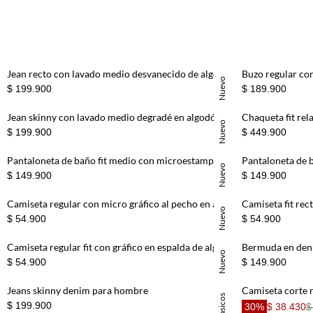
Short
8
.
Bermuda
9
.
Camisetas Mujer
10
.
Jean recto con lavado medio desvanecido de algodón azul para hombre
Nuevo
$ 199.900
$ 189.900
Jean skinny con lavado medio degradé en algodón azul para hombre
Nuevo
$ 199.900
$ 449.900
Pantaloneta de baño fit medio con microestampado gráfico en rosado para hombre
Nuevo
$ 149.900
$ 149.900
Camiseta regular con micro gráfico al pecho en algodón blanco para hombre
Nuevo
$ 54.900
$ 54.900
Camiseta regular fit con gráfico en espalda de algodón crudo para hombre
Bermuda en den
Nuevo
$ 54.900
$ 149.900
Jeans skinny denim para hombre
Basicos
$ 199.900
30%
$ 38.430
$