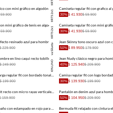
TSHIRTS 2x1
Camiseta fit clásico con mini gráfico en algodón blanco para hombre
TSHIRTS 2x1
 59.900
30%
$ 41.930
$ 59.900
Camiseta recta con mini gráfico de tenis en algodón blanco para hombre
TSHIRTS 2x1
 59.900
30%
$ 41.930
$ 59.900
efecto resinado azul para hombre
Nueva Silueta
$ 229.900
50%
$ 89.950
$ 179.900
Pantalón para hombre en lino caqui recto tobillero con bolsillos
Jean Nudy clásico negro para hom
100% LINO
$ 249.900
40%
$ 125.940
$ 209.900
Camisa manga larga regular fit con bordado tonal de algodón verde salvia para hombre
$ 199.900
30%
$ 139.930
$ 199.900
Bermuda chino fit recto con micro rayas verticales en algodón gris para hombre
Pantalón en denim azul para homb
$ 159.900
50%
$ 104.950
$ 209.900
Pantaloneta de baño con estampado en rojo para hombre