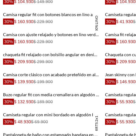
30%
$ 104.930
$ 149.900
30%
$ 104.930
Camisa regular fit con botones blancos en lino azul para hombre
100% LINO
30%
$ 160.930
$ 229.900
30%
$ 41.930
$
Camisa con ajuste relajado y botones en lino verde salvia para hombre
30%
$ 160.930
$ 229.900
30%
$ 160.930
chaqueta fit relajado con bolsillo angular en denim para hombre
30%
$ 209.930
$ 299.900
30%
$ 209.930
Camisa corte clásico con acabado preteñido en algodón rosa pastel para hombre
30%
$ 139.930
$ 199.900
30%
$ 146.930
Buzo regular fit con media cremallera en algodón beige para hombre
30%
$ 132.930
$ 189.900
30%
$ 55.930
$
Camiseta regular con mini bordado en algodón blanco para hombre
TSHIRTS 2x1
30%
$ 48.930
$ 69.900
30%
$ 55.930
$
Pantaloneta de baño con estampado bandana en verde agua para hombre