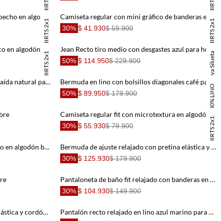
TSHIRTS 2x1
TSHIRTS 2x1
Camiseta regular fit con grafico al pecho en algodón blanco para hombre
Camiseta regular con mini gráfico de banderas en algodón blanco para hombre
TSHIRTS 2x1
TSHIRTS 2x1
30%
$ 41.930
$ 59.900
Camiseta regular fit con mini gráfico en algodón blanco para hombre
Jean Recto tiro medio con desgastes azul para hombre
TSHIRTS 2x1
Nueva Silueta
50%
$ 114.950
$ 229.900
Jean Skinny tono oscuro azul con caída natural para hombre
Bermuda en lino con bolsillos diagonales café para hombre
100% LINO
50%
$ 89.950
$ 179.900
bre
Camiseta regular fit con microtextura en algodón para hombre
TSHIRTS 2x1
30%
$ 55.930
$ 79.900
Camisa regular fit con logo bordado en algodón beige para hombre
Bermuda de ajuste relajado con pretina elástica y cordón en lino gris para hombre
30%
$ 125.930
$ 179.900
re
Pantaloneta de baño fit relajado con banderas en gris para hombre
30%
$ 104.930
$ 149.900
Bermuda fit relajado con cintura elástica y cordón trenzado de algodón crema para hombre
Pantalón recto relajado en lino azul marino para hombre