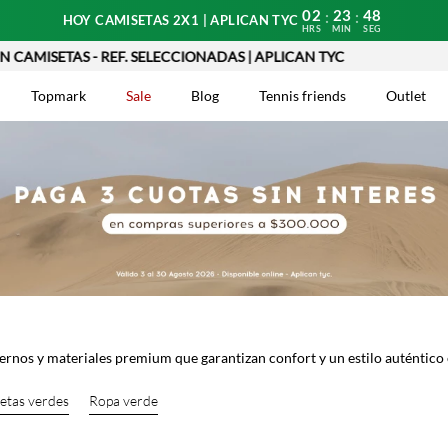
02
23
46
:
:
HOY CAMISETAS 2X1 | APLICAN TYC
HRS
MIN
SEG
MISETAS - REF. SELECCIONADAS | APLICAN TYC
Topmark
Sale
Blog
Tennis friends
Outlet
DOS
ernos y materiales premium que garantizan confort y un estilo auténtic
etas verdes
Ropa verde