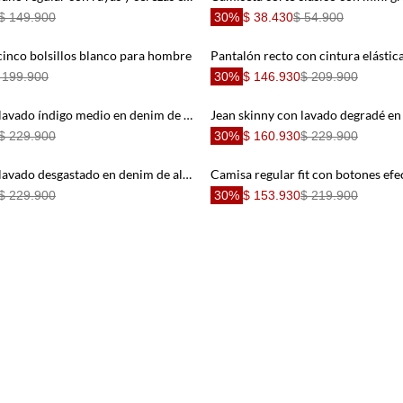
$ 149.900
30%
$ 38.430
$ 54.900
cinco bolsillos blanco para hombre
 199.900
30%
$ 146.930
$ 209.900
Jean skinny con lavado índigo medio en denim de algodón azul para hombre
$ 229.900
30%
$ 160.930
$ 229.900
Jean skinny con lavado desgastado en denim de algodón azul medio para hombre
$ 229.900
30%
$ 153.930
$ 219.900
Camisa regular con bolsillo de parche en algodón verde oliva para hombre
$ 219.900
30%
$ 139.930
$ 199.900
Camiseta corte recto con rayas marineras en algodón azul marino para hombre
 69.900
30%
$ 139.930
$ 199.900
Camisa manga larga relajada con rayas preteñidas y textura arrugada en azul para hombre
$ 199.900
30%
$ 139.930
$ 199.900