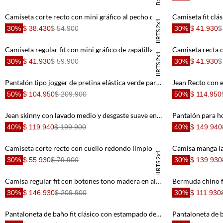
Camiseta corte recto con mini gráfico al pecho de algodón beige para hombre
TSHIRTS 2x1
30%
$ 38.430
$ 54.900
30%
$ 41.930
$
Camiseta regular fit con mini gráfico de zapatilla en algodón blanco para hombre
TSHIRTS 2x1
30%
$ 41.930
$ 59.900
30%
$ 41.930
$
Pantalón tipo jogger de pretina elástica verde para hombre
Jean Recto con 
50%
$ 104.950
$ 209.900
50%
$ 114.950
Jean skinny con lavado medio y desgaste suave en denim azul para hombre
40%
$ 119.940
$ 199.900
40%
$ 149.940
Camiseta corte recto con cuello redondo limpio en tejido mixto crudo para hombre
TSHIRTS 2x1
30%
$ 55.930
$ 79.900
30%
$ 139.930
Camisa regular fit con botones tono madera en algodón café oscuro para hombre
30%
$ 146.930
$ 209.900
30%
$ 111.930
Pantaloneta de baño fit clásico con estampado de raquetas en menta para hombre