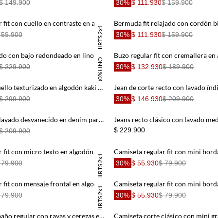
$ 149.900
30%
$ 111.930
$ 159.900
Camiseta regular fit con cuello en contraste en azul marino para hombre
TSHIRTS 2x1
 59.900
30%
$ 111.930
$ 159.900
Camisa fit relajado con bajo redondeado en lino color melocotón para hombre
100% LINO
$ 229.900
30%
$ 132.930
$ 189.900
Chaqueta con cuello texturizado en algodón kaki para hombre
$ 299.900
30%
$ 146.930
$ 209.900
Jean skinny con lavado desvanecido en denim para hombre
$ 229.900
$ 209.900
Camiseta regular fit con micro texto en algodón crema para hombre
TSHIRTS 2x1
 79.900
30%
$ 55.930
$ 79.900
Camiseta regular fit con mensaje frontal en algodón blanco para hombre
TSHIRTS 2x1
 79.900
30%
$ 55.930
$ 79.900
Pantaloneta de baño regular con rayas y cerezas en azul para hombre