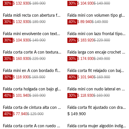
30%
$ 132.930
$ 189.900
30%
$ 104.930
$ 149.900
+
+
Falda midi recta con abertura frontal en denin para mujer
Falda mini con volumen tipo globo en terracota para mujer
30%
$ 132.930
$ 189.900
40%
$ 89.940
$ 149.900
+
+
Falda mini envolvente con textura floral en beige para mujer
Falda mini con lazo frontal tipo pareo en algodón gris para mujer
30%
$ 104.930
$ 149.900
20%
$ 183.920
$ 229.900
+
+
Falda corta corte A con textura botánica en algodón beige para mujer
Falda larga con encaje crochet floral de algodón marfil para mujer
30%
$ 160.930
$ 229.900
30%
$ 174.930
$ 249.900
+
+
Falda mini en A con bordado floral en lino azul cielo para mujer
Falda corta fit relajado con bajo abullonado en encaje blanco para mujer
30%
$ 118.930
$ 169.900
40%
$ 101.940
$ 169.900
+
+
Falda corta holgada con bajo globo en poliamida coral para mujer
Falda mini con nudo lateral en algodón blanco y amarillo para mujer
40%
$ 101.940
$ 169.900
30%
$ 118.930
$ 169.900
+
+
Falda corta de cintura alta con cintura fruncida en algodón crudo para mujer
Falda corta fit ajustado con drapeado lateral en viscosa arena para mujer
$ 149.900
40%
$ 77.940
$ 129.900
+
+
Falda corta corte A con ruedo deshilachado en algodón azul para mujer
Falda corta mujer algodón índigo fit recto con deshilachado