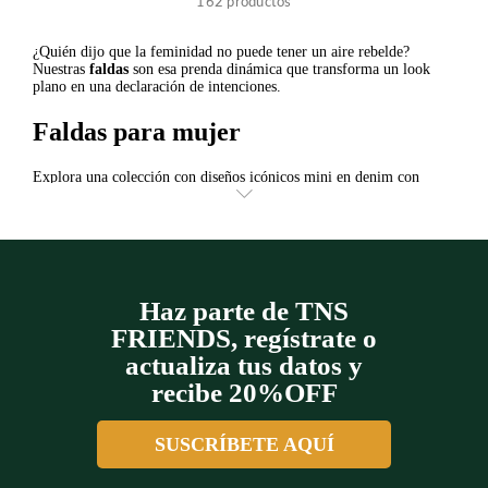
162
productos
+
+
¿Quién dijo que la feminidad no puede tener un aire rebelde?
Nuestras
faldas
son esa prenda dinámica que transforma un look
plano en una declaración de intenciones.
+
+
Faldas para mujer
Explora una colección con diseños icónicos mini en denim con
bordados de raquetas que rinde homenaje a nuestra herencia o
siluetas midi que bailan con el viento, cada diseño está pensado para
magnificar tu movimiento. Imagina combinar una falda de corte
recto y abertura lateral con una t-shirt y unos tenis blancos; el
resultado es un outfit "street style" digno de portada.
En esta colección descubrirás texturas que van desde el índigo rígido
Haz parte de TNS
hasta telas ligeras con prints botánicos, asegurando que encuentres
FRIENDS, regístrate o
las
faldas
claves que hacen mix and match con toda tu energía. ¡Haz
tus pedidos online con envíos nacionales!
actualiza tus datos y
recibe 20%OFF
SUSCRÍBETE AQUÍ