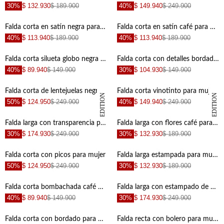
30%
$ 132.930
$ 189.900
40%
$ 149.940
$ 249.900
+
+
Falda corta en satín negra para mujer
Falda corta en satín café para mujer
40%
$ 113.940
$ 189.900
40%
$ 113.940
$ 189.900
+
+
Falda corta silueta globo negra para mujer
Falda corta con detalles bordados amarilla para mujer
40%
$ 89.940
$ 149.900
30%
$ 104.930
$ 149.900
+
+
Falda corta de lentejuelas negra para mujer
Falda corta vinotinto para mujer
SPECIAL EDITION
SPECIAL EDITION
50%
$ 124.950
$ 249.900
40%
$ 149.940
$ 249.900
+
+
Falda larga con transparencia para mujer
Falda larga con flores café para mujer
30%
$ 174.930
$ 249.900
30%
$ 132.930
$ 189.900
+
+
Falda corta con picos para mujer
Falda larga estampada para mujer
50%
$ 124.950
$ 249.900
30%
$ 132.930
$ 189.900
+
+
Falda corta bombachada café para mujer
Falda larga con estampado de vaca para mujer
40%
$ 89.940
$ 149.900
30%
$ 174.930
$ 249.900
+
+
Falda corta con bordado para mujer
Falda recta con bolero para mujer