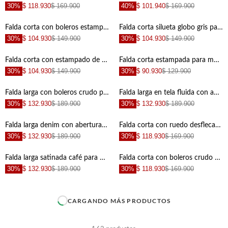
30%
$ 118.930
$ 169.900
40%
$ 101.940
$ 169.900
+
+
Falda corta con boleros estampada de silueta ajustada para mujer
Falda corta silueta globo gris para mujer
30%
$ 104.930
$ 149.900
30%
$ 104.930
$ 149.900
+
+
Falda corta con estampado de flores con diseño limpio para mujer
Falda corta estampada para mujer
30%
$ 104.930
$ 149.900
30%
$ 90.930
$ 129.900
+
+
Falda larga con boleros crudo para mujer
Falda larga en tela fluida con aberturas crudo para mujer
30%
$ 132.930
$ 189.900
30%
$ 132.930
$ 189.900
+
+
Falda larga denim con aberturas azul para mujer
Falda corta con ruedo desflecado azul para mujer
30%
$ 132.930
$ 189.900
30%
$ 118.930
$ 169.900
+
+
Falda larga satinada café para mujer
Falda corta con boleros crudo de ajuste cómodo para mujer con acabado ligero
30%
$ 132.930
$ 189.900
30%
$ 118.930
$ 169.900
+
+
CARGANDO MÁS PRODUCTOS
+
+