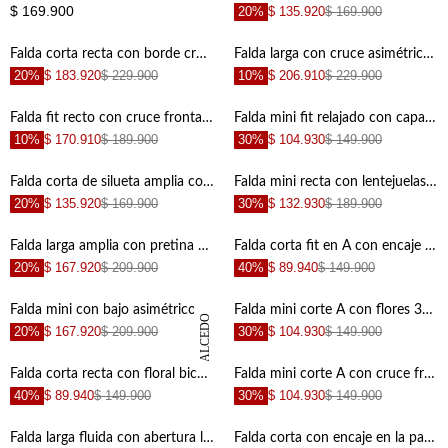
$ 169.900
20%
$ 135.920
$ 169.900
Falda corta recta con borde crochet y flecos de algodón marfil para mujer
Falda larga con cruce asimétrico y botones en lino chocolate para mujer
20%
$ 183.920
$ 229.900
10%
$ 206.910
$ 229.900
+
+
Falda fit recto con cruce frontal en algodón marrón para mujer
Falda mini fit relajado con capa superpuesta en gris claro para mujer
10%
$ 170.910
$ 189.900
30%
$ 104.930
$ 149.900
+
+
Falda corta de silueta amplia con cintura resortada en algodón blanco para mujer
Falda mini recta con lentejuelas en beige para mujer
20%
$ 135.920
$ 169.900
30%
$ 132.930
$ 189.900
+
+
Falda larga amplia con pretina ancha en algodón crudo para mujer
Falda corta fit en A con encaje floral de punto beige y marrón para mujer
20%
$ 167.920
$ 209.900
40%
$ 89.940
$ 149.900
+
+
Falda mini con bajo asimétrico en denim para mujer
Falda mini corte A con flores 3D en verde salvia para mujer
DANIELA SALCEDO
20%
$ 167.920
$ 209.900
30%
$ 104.930
$ 149.900
+
+
Falda corta recta con floral bicolor en beige y menta para mujer
Falda mini corte A con cruce frontal en algodón marfil para mujer
40%
$ 89.940
$ 149.900
30%
$ 104.930
$ 149.900
+
+
Falda larga fluida con abertura lateral en café para mujer
Falda corta con encaje en la parte inferior blanco para mujer