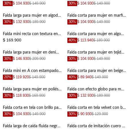
30%
$ 104.930
$ 149.900
30%
$ 104.930
$ 149.900
+
+
Falda larga para mujer en algodón amarillo pastel fit fluido con encaje floral
Falda corta para mujer en marfil fit evasé con calado floral
30%
$ 132.930
$ 189.900
30%
$ 104.930
$ 149.900
+
+
Falda mini recta con textura en relieve en crema para mujer
Falda corta para mujer en algodón índigo cruzada con cinturón
$ 169.900
40%
$ 113.940
$ 189.900
+
+
Falda larga para mujer en denim azul corte recto con abertura frontal
Falda corta para mujer en tejido ligero color crema silueta globo con cintura fruncida
30%
$ 146.930
$ 209.900
30%
$ 104.930
$ 149.900
+
+
Falda mini en A con estampado de peces de algodón naranja para mujer
Falda corta para mujer en beige fit relajado con cruce frontal asimétrico
20%
$ 119.920
$ 149.900
40%
$ 89.940
$ 149.900
+
+
Falda larga para mujer en poliéster naranja fit fluido con textura arrugada en franjas
Falda con efecto globo para mujer
30%
$ 118.930
$ 169.900
30%
$ 132.930
$ 189.900
+
+
Falda corta en tela con brillo para mujer
Falda corta en tela velvet con boleros negra para mujer
30%
$ 104.930
$ 149.900
30%
$ 90.930
$ 129.900
+
+
Falda larga de caída fluida negra para mujer
Falda corta de imitación cuero brillante crudo para mujer