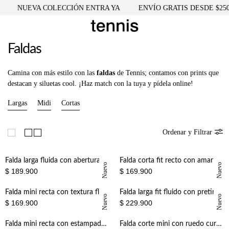
NUEVA COLECCIÓN ENTRA YA
ENVÍO GRATIS DESDE $250.000
Faldas
Camina con más estilo con las
faldas
de Tennis; contamos con prints que
destacan y siluetas cool. ¡Haz match con la tuya y pídela online!
Largas
Midi
Cortas
Ordenar y Filtrar
Falda larga fluida con abertura lateral en punto de modal café para mujer
Falda corta fit recto con amarre lateral pareo en terracota para mujer
Nuevo
Nuevo
$ 189.900
$ 169.900
Falda mini recta con textura floral en algodón marfil para mujer
Falda larga fit fluido con pretina en V en lino color arena para mujer
Nuevo
Nuevo
$ 169.900
$ 229.900
Falda mini recta con estampado desgastado en denim de algodón azul para mujer
Falda corte mini con ruedo curvo estilo tenis en lino blanco para mujer