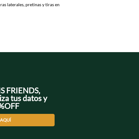
as laterales, pretinas y tiras en
dan un extra de moda,
sandalias o tenis.
cas que te darán comodidad, ligereza
rencia, agrégalas al carrito de
NS FRIENDS,
iza tus datos y
0%OFF
 AQUÍ