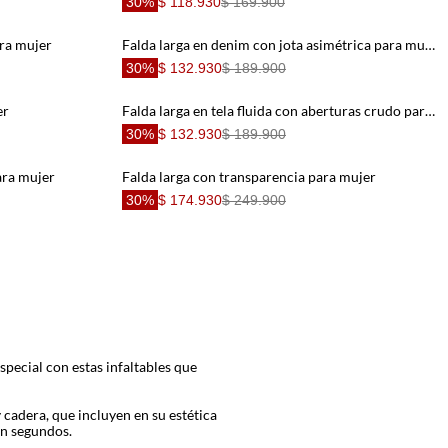
30%
$ 118.930
$ 169.900
ara mujer
Falda larga en denim con jota asimétrica para mujer
30%
$ 132.930
$ 189.900
er
Falda larga en tela fluida con aberturas crudo para mujer
30%
$ 132.930
$ 189.900
ara mujer
Falda larga con transparencia para mujer
30%
$ 174.930
$ 249.900
special con estas infaltables que
 y cadera, que incluyen en su estética
en segundos.