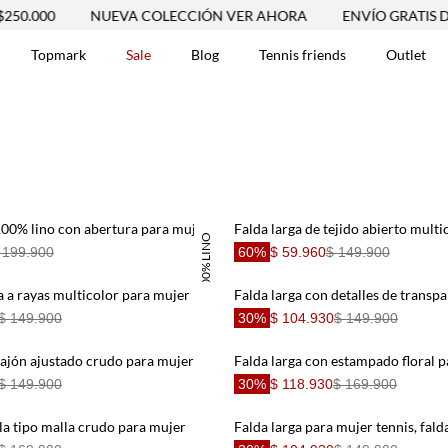
0.000
NUEVA COLECCIÓN VER AHORA
ENVÍO GRATIS DES
Topmark
Sale
Blog
Tennis friends
Outlet
DOS
100% lino con abertura para mujer
Falda larga de tejido abierto mult
100% LINO
 199.900
60%
$ 59.960
$ 149.900
da a rayas multicolor para mujer
$ 149.900
30%
$ 104.930
$ 149.900
fajón ajustado crudo para mujer
Falda larga con estampado floral 
$ 149.900
30%
$ 118.930
$ 169.900
ela tipo malla crudo para mujer