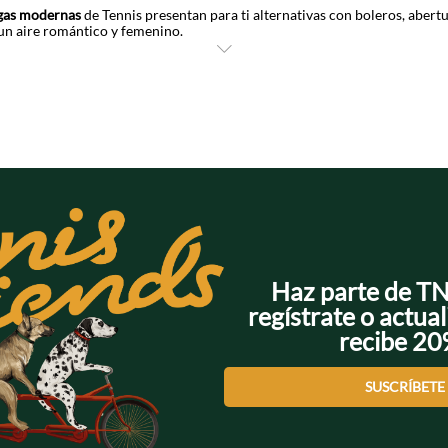
rgas modernas
de Tennis presentan para ti alternativas con boleros, abertur
un aire romántico y femenino.
estas propuestas, estampados con inspiración botánica y natural que les 
nicas de looks boho que van muy bien con camisetas unicolor, crop tops, 
odón, las
faldas largas
con nuestro sello, se convierten en piezas fantásti
ando todas las posibilidades que diseñamos. Haz clic sobre las de tu prefe
magen al siguiente nivel.
Haz parte de T
regístrate o actual
recibe 2
SUSCRÍBETE