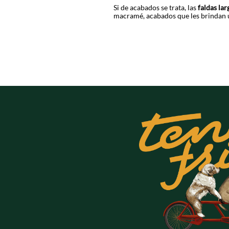
Si de acabados se trata, las
faldas la
macramé, acabados que les brindan 
Pero vamos más allá al adicionar en 
transformándolas en prendas protagó
Al estar confeccionadas 100% en alg
y una sensación delicada al tacto.
Encuentra la indicada para ti, explor
compras y prepárate para elevar tu i