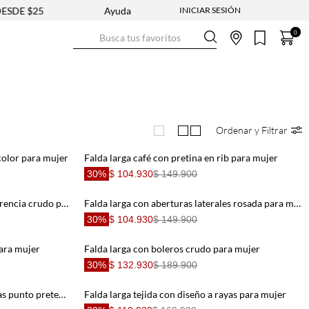
DE $250.000
NUEVA COLECCIÓN ENTRA YA
Ayuda
ENVÍO GRATIS
Busca tus favoritos
0
Ordenar y Filtrar
icolor para mujer
Falda larga café con pretina en rib para mujer
30%
$ 104.930
$ 149.900
Falda larga con detalles de transparencia crudo para mujer
Falda larga con aberturas laterales rosada para mujer
30%
$ 104.930
$ 149.900
para mujer
Falda larga con boleros crudo para mujer
30%
$ 132.930
$ 189.900
Falda larga para mujer tennis, faldas punto preteñido
Falda larga tejida con diseño a rayas para mujer