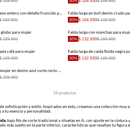
$ 169.900
30%
$ 104.930
$ 149.900
Faldas plano liviano entero con detalle fruncido para mujer
Falda larga en bull denim crudo p
$ 169.900
30%
$ 104.930
$ 149.900
o globo para mujer
Falda larga con manchas para muj
$ 189.900
30%
$ 132.930
$ 189.900
nada café para mujer
Falda larga de caída fluida negra p
$ 189.900
30%
$ 132.930
$ 189.900
Falda larga para mujer en denim azul corte recto con abertura frontal
$ 209.900
30
productos
e sofisticación y estilo. Inspirados en esto, creamos una colección muy e
 a tu esencia y personalidad.
oda
, bajo fits de corte tradicional y siluetas en A, con ajuste en la cintura
do más suelto en la parte inferior, características que resaltan tu figura 