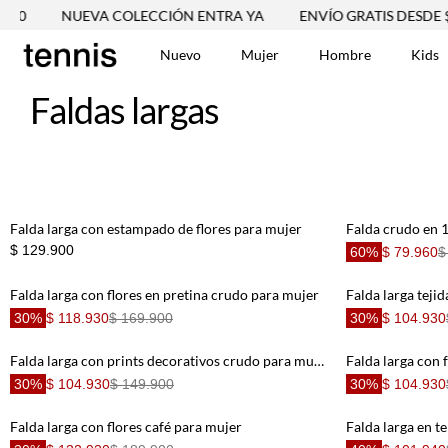
0
NUEVA COLECCIÓN ENTRA YA
ENVÍO GRATIS DESDE $25
Nuevo
Mujer
Hombre
Kids
Faldas largas
TÉRMINOS MÁS BUSCA
Tshirts
1
.
Vestidos
2
.
Jeans Mujer
3
.
Falda larga con estampado de flores para mujer
Falda crudo en 
$ 129.900
60%
$ 79.960
$
Blusas
4
.
Chaleco
5
.
Falda larga con flores en pretina crudo para mujer
Falda larga teji
Falda
6
.
30%
$ 118.930
$ 169.900
30%
$ 104.930
Chaqueta
7
.
Falda larga con prints decorativos crudo para mujer
Falda larga con 
Vestido
8
.
30%
$ 104.930
$ 149.900
30%
$ 104.930
Short
9
.
Falda larga con flores café para mujer
Falda larga en t
Camisetas Mujer
10
.