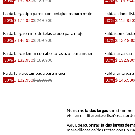
30%
$ 132.930
$ 189.900
40%
$ 101.940
Falda larga tipo pareo con lentejuelas para mujer
30%
$ 174.930
$ 249.900
30%
$ 118.930
Falda larga en mix de telas crudo para mujer
Falda con efect
30%
$ 146.930
$ 209.900
30%
$ 132.930
Falda larga denim con aberturas azul para mujer
Falda larga sati
30%
$ 132.930
$ 189.900
30%
$ 132.930
Falda larga estampada para mujer
30%
$ 132.930
$ 189.900
30%
$ 146.930
Nuestras
faldas largas
son sinónimo d
vienen en diferentes diseños, acordes
Aquí, descubrirás
faldas largas de m
maravillosas caídas rectas con un rue