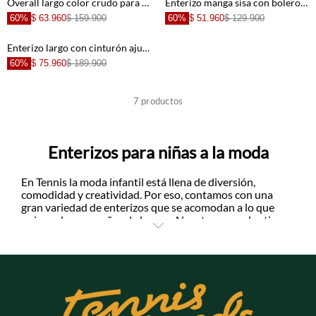
Overall largo color crudo para niña
Enterizo manga sisa con bolero para niña
60%
$ 63.960
$ 159.900
60%
$ 51.960
$ 129.900
Enterizo largo con cinturón ajustable y detalles calados en tono lila para niña
60%
$ 75.960
$ 189.900
+
+
7
productos
+
+
Enterizos para niñas a la moda
+
+
En Tennis la moda infantil está llena de diversión,
comodidad y creatividad. Por eso, contamos con una
gran variedad de enterizos que se acomodan a lo que
quieren las pequeñas de la casa. Nuestras prendas tienen
+
personalidad y el toque aventurero que caracteriza a las
niñas.
Los encontrarás con acabados como guardapolvos en
mangas y ruedo, bordados, botones frontales, boleros,
elásticos en la cintura, cordones y mangas englobadas;
cada uno de estos detalles hará que los looks de tu