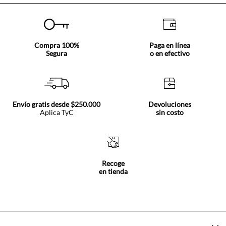
mini bordados que le dan ese toque único a cada pieza.
Si quieres conocer los diferentes modelos exclusivos que
tenemos para la pequeña de la casa, explora la colección
de
enterizos y overoles para niñas
de Tennis. Hallarás
Compra 100%
Paga en línea
diseños divertidos y con estilo para que tu hija se vea
Segura
o en efectivo
muy cool.
Envío gratis desde $250.000
Devoluciones
Aplica TyC
sin costo
Recoge
en tienda