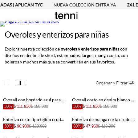
ADAS | APLICAN TYC
NUEVA COLECCIÓN ENTRA YA
2X1 E
Overoles y enterizos para niñas
Explora nuestra colección de
overoles y enterizos para niñas
con
diseños en denim, de short, estampados, largos, manga corta, con
boleros y muchos más que se convertirán en sus favoritos.
Ordenar y Filtrar
Overall con bordado azul para niña
Overall corto en denim blanco para niña
30%
$ 111.930
$ 159.900
30%
$ 111.930
$ 159.900
Enterizo corto tipo tejido crudo para niña
Enterizo de manga corta crudo niña
30%
$ 90.930
$ 129.900
60%
$ 47.960
$ 119.900