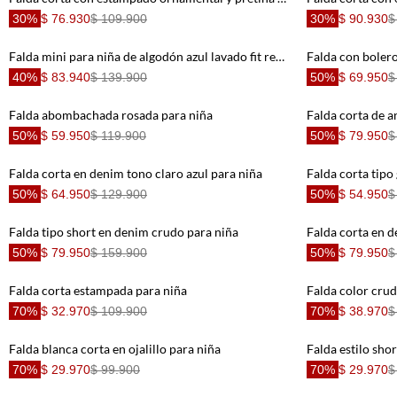
30%
$ 76.930
$ 109.900
30%
$ 90.930
$
Falda mini para niña de algodón azul lavado fit recto con cruce y botones metálicos
Falda con boler
40%
$ 83.940
$ 139.900
50%
$ 69.950
$
Falda abombachada rosada para niña
Falda corta de a
50%
$ 59.950
$ 119.900
50%
$ 79.950
$
Falda corta en denim tono claro azul para niña
50%
$ 64.950
$ 129.900
50%
$ 54.950
$
Falda tipo short en denim crudo para niña
Falda corta en d
50%
$ 79.950
$ 159.900
50%
$ 79.950
$
Falda corta estampada para niña
Falda color crud
70%
$ 32.970
$ 109.900
70%
$ 38.970
$
Falda blanca corta en ojalillo para niña
Falda estilo sho
70%
$ 29.970
$ 99.900
70%
$ 29.970
$