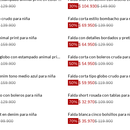
 129.900
30%
$ 104.930
$ 149.900
o crudo para niña
Falda corta estilo bombacho para 
 139.900
50%
$ 69.950
$ 139.900
nimal print para niña
 159.900
50%
$ 64.950
$ 129.900
Falda corta tipo globo con estampado animal print para niña
Falda corta con boleros cruda par
 109.900
50%
$ 54.950
$ 109.900
enim tono medio azul para niña
Falda corta tipo globo crudo para 
 159.900
50%
$ 59.950
$ 119.900
o con boleros para niña
Falda short rosada con tablas para
 129.900
70%
$ 32.970
$ 109.900
rt en denim para niña
Falda blanca cinco bolsillos para n
 99.900
70%
$ 35.970
$ 119.900