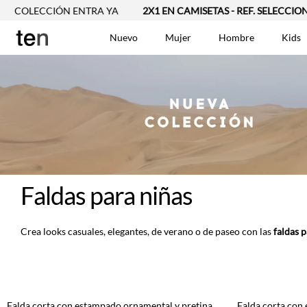
 COLECCIÓN ENTRA YA
2X1 EN CAMISETAS - REF. SELECCIONA
Nuevo
Mujer
Hombre
Kids
TÉRMINOS MÁS BUSCA
Vestidos
1
.
Blusas
2
.
Jeans Mujer
3
.
Chaleco
4
.
Falda
5
.
Faldas para niñas
Vestido
6
.
Chaqueta
7
.
Crea looks casuales, elegantes, de verano o de paseo con las
faldas p
Short
8
.
Bermuda
9
.
Camisetas Mujer
10
.
Falda corta con estampado ornamental y pretina elástica en azul para niña