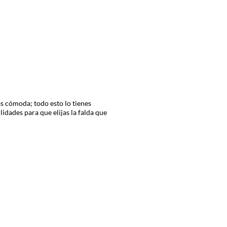
ás cómoda; todo esto lo tienes
idades para que elijas la falda que
mo ella. Tenemos
faldas de niñas
con
icado y femenino que tanto les gusta.
e se sientan cómodas en todo
tan a cualquier clima.
ás contemporáneos como los de
 duda, harán ver a tu hija muy cool.