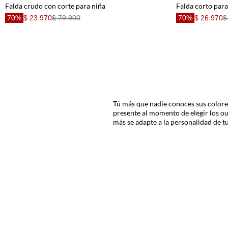
Falda crudo con corte para niña
Falda corto para
70%
$ 23.970
$ 79.900
70%
$ 26.970
$
Tú más que nadie conoces sus colores
presente al momento de elegir los out
más se adapte a la personalidad de tu
En esta colección les traemos las úl
detalles como nidos de abeja, bolero
El diseño de nuestras prendas es lig
momento. Es por esta razón que las c
Pensando en renovar esta prenda ic
inspiración natural de animales o max