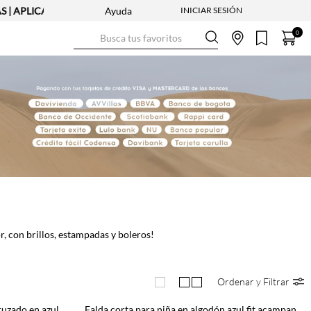
| APLICAN TYC
Ayuda
Busca tus favoritos
0
r, con brillos, estampadas y boleros!
Ordenar y Filtrar
Falda short en denim con diseño cruzado en azul para niña
Falda corta para niña en algodón azul fit acampanado con bajo globo