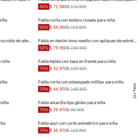
40%
$ 71.940
$ 119.900
niña
Falda corta con bolero rosada para niña
50%
$ 59.950
$ 119.900
Falda con detalles bordados y pretina nido de abeja crudo para niña
Falda en denim tono medio con apliques de estrellas azul para niña
50%
$ 79.950
$ 159.900
a niña
Falda tejida con tapa en frente para niña
70%
$ 32.970
$ 109.900
niña
Falda corta con estampado militar para niña
TNS x Maleja y Tatan
70%
$ 44.970
$ 149.900
 niña
Falda amarilla tipo globo para niña
70%
$ 29.970
$ 99.900
iña
Falda azul con corte asimétrico para niña
70%
$ 35.970
$ 119.900