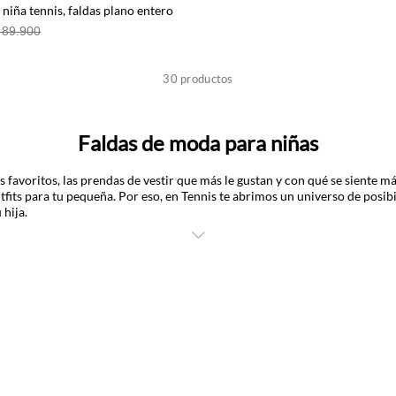
 niña tennis, faldas plano entero
 89.900
30
productos
Faldas de moda para niñas
 favoritos, las prendas de vestir que más le gustan y con qué se siente m
fits para tu pequeña. Por eso, en Tennis te abrimos un universo de posibil
 hija.
timas tendencias, para que sorprendas a tu hija con looks tan geniales co
s, bolsillos de parches, bordados y anudados que le aportan ese toque del
ero, fresco y amplio, con el fin de brindarles libertad de movimiento y qu
onfeccionamos en telas livianas como el algodón y la viscosa que se adap
Faldas modernas para niñas
ónica del armario, hemos traído diferentes propuestas de estampados m
i flores; y otros modelos vintage de estilo western o de ciudades que, sin