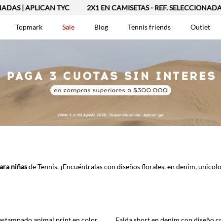
DAS | APLICAN TYC
2X1 EN CAMISETAS - REF. SELECCIONADAS 
Topmark
Sale
Blog
Tennis friends
Outlet
DOS
ara niñas
de Tennis. ¡Encuéntralas con diseños florales, en denim, unicolo
Falda corta con estampado animal print en color arena para niña