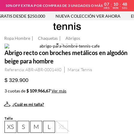
07
10
48
:
:
10%OFF EXTRA POR COMPRAS DE 3 UNIDADES O MÁS
HRS
MIN
SEG
ATIS DESDE $250.000
NUEVA COLECCIÓN VER AHORA
EN
Ropa Hombre
Chaquetas
Abrigos
Abrigo recto con broches metálicos en algodón
beige para hombre
Referencia
:
ABR-ABR-0001480
Tennis
$ 329.900
3 cuotas de
$ 109.966,67
Ver más
¿Cuál es mi talla?
Talla
XS
S
M
L
XL