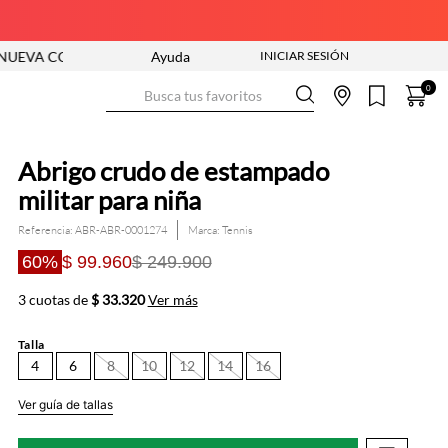
LECCIÓN ENTRA YA
Ayuda
ENVÍO GRATIS DESDE $250.000
Busca tus favoritos
0
Abrigo crudo de estampado
militar para niña
Referencia
:
ABR-ABR-0001274
Tennis
60%
$ 99.960
$ 249.900
3 cuotas de
$ 33.320
Ver más
Talla
4
6
8
10
12
14
16
Ver guía de tallas