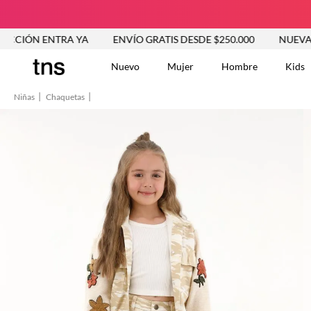
NTRA YA
ENVÍO GRATIS DESDE $250.000
NUEVA COLECCI
Nuevo
Mujer
Hombre
Kids
Niñas
Chaquetas
TÉRMINOS MÁS BUSCA
Vestidos
1
.
Blusas
2
.
Jeans Mujer
3
.
Chaleco
4
.
Falda
5
.
Vestido
6
.
Chaqueta
7
.
Short
8
.
Bermuda
9
.
Camisetas Mujer
10
.