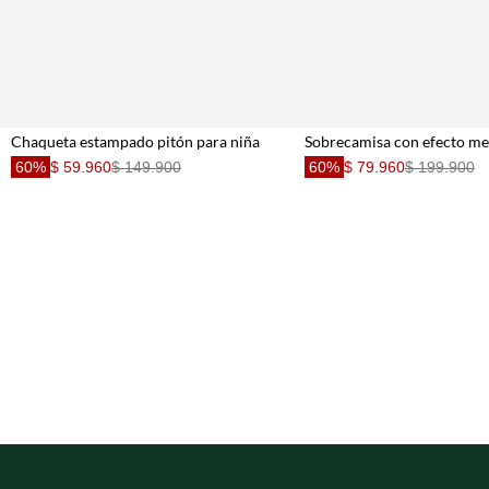
Chaqueta estampado pitón para niña
60%
$ 59.960
$ 149.900
60%
$ 79.960
$ 199.900