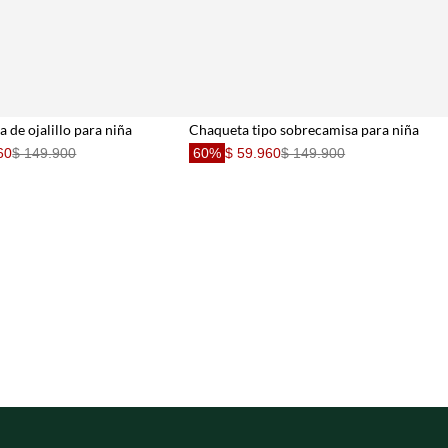
a de ojalillo para niña
Chaqueta tipo sobrecamisa para niña
60
$ 149.900
60%
$ 59.960
$ 149.900