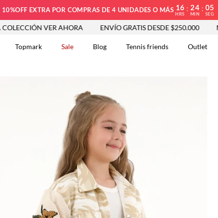
16
24
04
:
:
10%OFF EXTRA POR COMPRAS DE 4 UNIDADES O MÁS
HRS
MIN
SEG
ÓN VER AHORA
ENVÍO GRATIS DESDE $250.000
NUEVA CO
Topmark
Sale
Blog
Tennis friends
Outlet
DOS