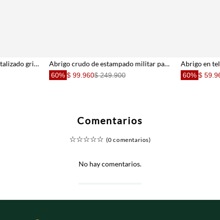
Sobrecamisa con efecto metalizado gris para niña
Abrigo crudo de estampado militar para niña
Abrigo en tel
60%
$ 99.960
$ 249.900
60%
$ 59.9
Comentarios
☆
☆
☆
☆
☆
(0 comentarios)
No hay comentarios.