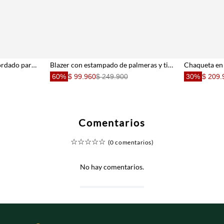
Abrigo en 100% lino con bordado para mujer
Blazer con estampado de palmeras y tigres para mujer
60%
$ 99.960
$ 249.900
30%
$ 209.
Comentarios
☆
☆
☆
☆
☆
(0 comentarios)
No hay comentarios.