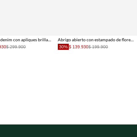
Chaqueta en denim con apliques brillantes para mujer
Abrigo abierto con estampado de flores para mujer
930
$ 299.900
30%
$ 139.930
$ 199.900