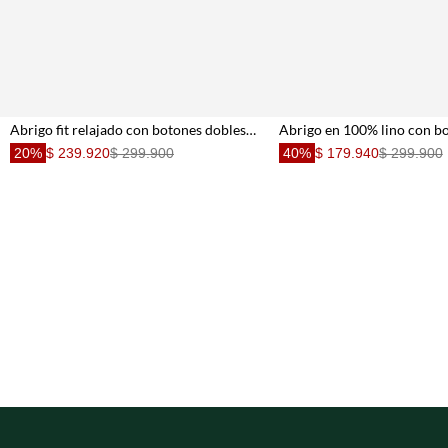
Abrigo fit relajado con botones dobles azul para mujer
20%
$ 239.920
$ 299.900
40%
$ 179.940
$ 299.900