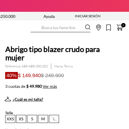
NUEVA COLECCIÓN ENTRA YA
Ayuda
ENVÍO GRATIS DESDE $250.0
Busca tus favoritos
0
Abrigo tipo blazer crudo para
mujer
Referencia
:
ABR-ABR-0001302
Tennis
40%
$ 149.940
$ 249.900
3 cuotas de
$ 49.980
Ver más
¿Cuál es mi talla?
Talla
XXS
XS
S
M
L