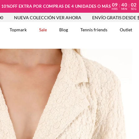
09
40
00
:
:
10%OFF EXTRA POR COMPRAS DE 4 UNIDADES O MÁS
HRS
MIN
SEG
EVA COLECCIÓN VER AHORA
ENVÍO GRATIS DESDE $250.000
Topmark
Sale
Blog
Tennis friends
Outlet
DOS