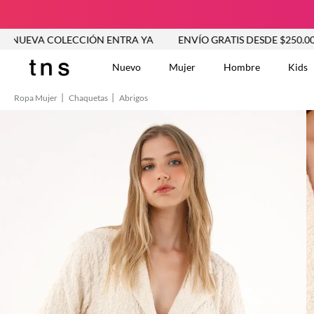
COLECCIÓN ENTRA YA
ENVÍO GRATIS DESDE $250.000
NU
Nuevo
Mujer
Hombre
Kids
Ropa Mujer
Chaquetas
Abrigos
TÉRMINOS MÁS BUSCA
Tshirts
1
.
Vestidos
2
.
Jeans Mujer
3
.
Blusas
4
.
Chaleco
5
.
Falda
6
.
Chaqueta
7
.
Vestido
8
.
Short
9
.
Camisetas Mujer
10
.