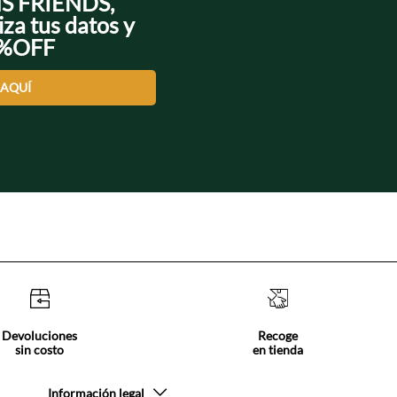
NS FRIENDS,
iza tus datos y
0%OFF
 AQUÍ
Devoluciones
Recoge
sin costo
en tienda
Información legal