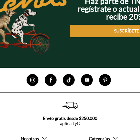
Haz parte de T
regístrate o actual
recibe 2
SUSCRÍBETE
Envío gratis desde $250.000
aplica TyC
Nosotros
Categorías