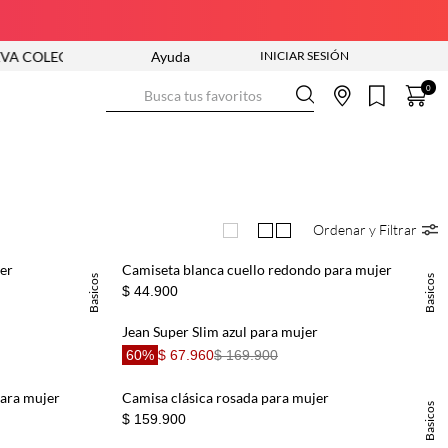
 COLECCIÓN ENTRA YA
Ayuda
ENVÍO GRATIS DESDE $250.000
Busca tus favoritos
0
Ordenar y Filtrar
jer
Camiseta blanca cuello redondo para mujer
Basicos
Basicos
$ 44.900
Jean Super Slim azul para mujer
60%
$ 67.960
$ 169.900
para mujer
Camisa clásica rosada para mujer
Basicos
$ 159.900