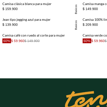
Chaqueta
8
.
Camisa clásica blanca para mujer
Camisa manga co
Basicos
Short
$ 159.900
9
.
$ 149.900
Camisetas Mujer
10
.
Jean tipo jegging azul para mujer
Camisa 100% lin
Basicos
$ 139.900
$ 209.900
Camisa café con ruedo al corte para mujer
Camisa verde co
60%
$ 59.960
$ 149.900
60%
$ 59.960
$