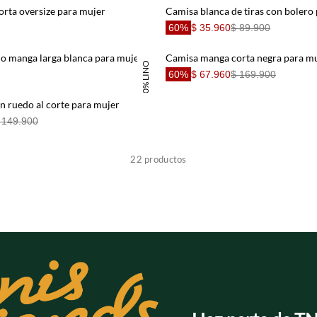
rta oversize para mujer
Camisa blanca de tiras con bolero
60%
$ 35.960
$ 89.900
o manga larga blanca para mujer
Camisa manga corta negra para m
100% LINO
60%
$ 67.960
$ 169.900
n ruedo al corte para mujer
 149.900
Basicos
22
productos