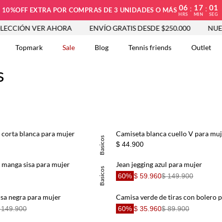
06
17
01
:
:
10%OFF EXTRA POR COMPRAS DE 3 UNIDADES O MÁS
HRS
MIN
SEG
CCIÓN VER AHORA
ENVÍO GRATIS DESDE $250.000
NUEVA
Topmark
Sale
Blog
Tennis friends
Outlet
s
DOS
corta blanca para mujer
Camiseta blanca cuello V para mu
Basicos
$ 44.900
 manga sisa para mujer
Jean jegging azul para mujer
Basicos
60%
$ 59.960
$ 149.900
sa negra para mujer
Camisa verde de tiras con bolero 
 149.900
60%
$ 35.960
$ 89.900