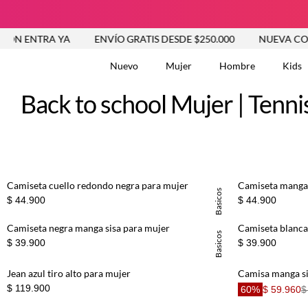
ÓN ENTRA YA
ENVÍO GRATIS DESDE $250.000
NUEVA COLE
Nuevo
Mujer
Hombre
Kids
Back to school Mujer | Tenni
TÉRMINOS MÁS BUSCA
Tshirts
1
.
Camiseta cuello redondo negra para mujer
Camiseta manga 
Vestidos
2
.
Basicos
$ 44.900
$ 44.900
Jeans Mujer
3
.
Camiseta negra manga sisa para mujer
Camiseta blanca
Blusas
4
.
Basicos
$ 39.900
$ 39.900
Chaleco
5
.
Falda
6
.
Jean azul tiro alto para mujer
Camisa manga si
$ 119.900
60%
$ 59.960
$
Vestido
7
.