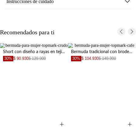
Instrucciones de cuidado
Recomendados para ti
Short con diseño a rayas en tejido de punto para mujer
Bermuda tradicional con broderie calado en algodón beige para mujer
30%
$ 90.930
$ 129.900
30%
$ 104.930
$ 149.900
+
+