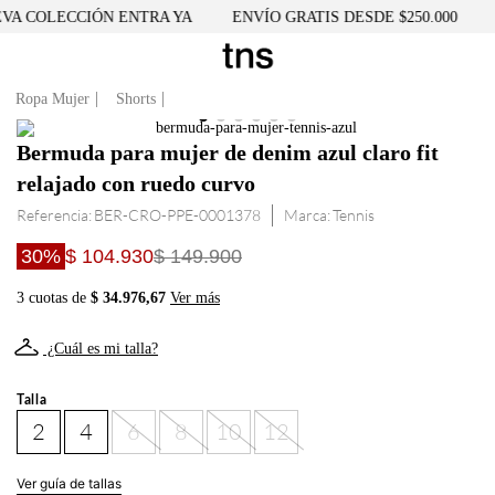
A COLECCIÓN ENTRA YA
ENVÍO GRATIS DESDE $250.000
Ropa Mujer
Shorts
Bermuda para mujer de denim azul claro fit
relajado con ruedo curvo
Referencia
:
BER-CRO-PPE-0001378
Tennis
30%
$ 104.930
$ 149.900
3 cuotas de
$ 34.976,67
Ver más
¿Cuál es mi talla?
Talla
2
4
6
8
10
12
Ver guía de tallas