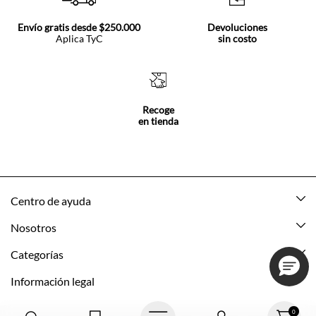
Envío gratis desde $250.000
Devoluciones
Aplica TyC
sin costo
Recoge
en tienda
Centro de ayuda
Mis pedidos
Nosotros
Rastrea tu pedido
Acerca de Tennis
Categorías
Devoluciones
Tennis Ecuador
Nuevo
Información legal
Mi cuenta
Nuestras tiendas
Mujer
Promociones vigentes
0