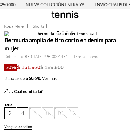
50.000
NUEVA COLECCIÓN ENTRA YA
ENVÍO GRATIS DESDE
Ropa Mujer
Shorts
Bermuda amplia de tiro corto en denim para
mujer
Referencia
:
BER-TAM-PPE-0001451
Tennis
20%
$ 151.920
$ 189.900
3 cuotas de
$ 50.640
Ver más
¿Cuál es mi talla?
Talla
2
4
6
8
10
12
Ver guía de tallas