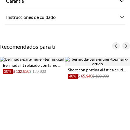
Garantía
Instrucciones de cuidado
Recomendados para ti
Bermuda fit relajado con largo a la rodilla en algodón azul para mujer
Short con pretina elástica crudo con diseño limpio para mujer
30%
$ 132.930
$ 189.900
40%
$ 65.940
$ 109.900