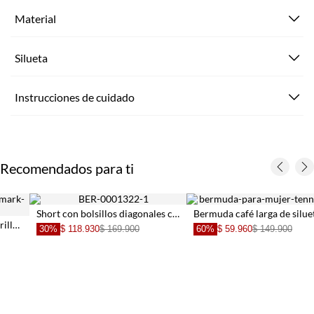
Material
Silueta
Instrucciones de cuidado
Recomendados para ti
Short con bolsillos diagonales crudo para mujer
Bermuda café larga de silueta amplia para mujer
30%
$ 118.930
$ 169.900
60%
$ 59.960
$ 149.900