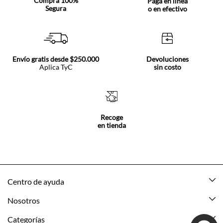
Compra 100%
Paga en línea
Segura
o en efectivo
Envío gratis desde $250.000
Devoluciones
Aplica TyC
sin costo
Recoge
en tienda
Centro de ayuda
Mis pedidos
Nosotros
Rastrea tu pedido
Acerca de Tennis
Categorías