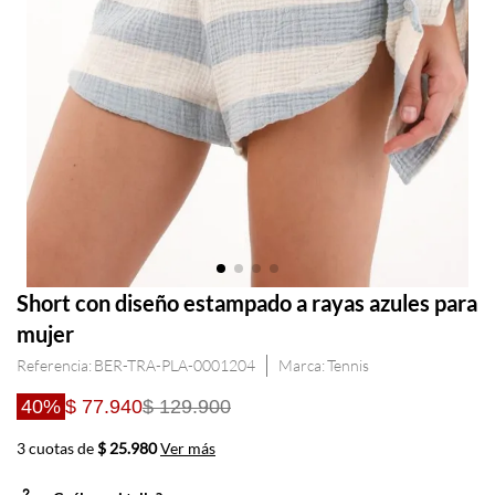
Short con diseño estampado a rayas azules para
mujer
Referencia
:
BER-TRA-PLA-0001204
Tennis
40%
$ 77.940
$ 129.900
3 cuotas de
$ 25.980
Ver más