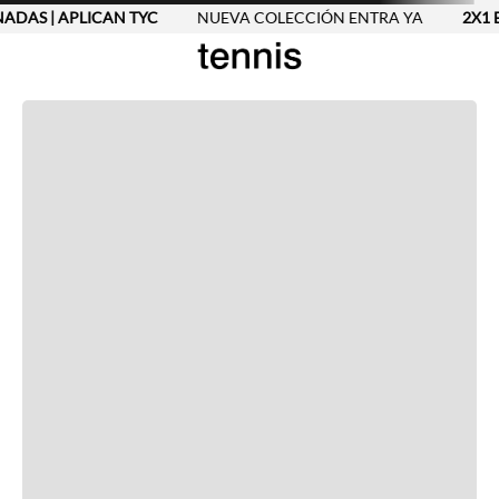
NADAS | APLICAN TYC
NUEVA COLECCIÓN ENTRA YA
2X1 E