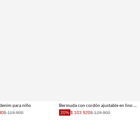
denim para niño
Bermuda con cordón ajustable en lino y algodón azul marino para niño
30
$ 119.900
20%
$ 103.920
$ 129.900