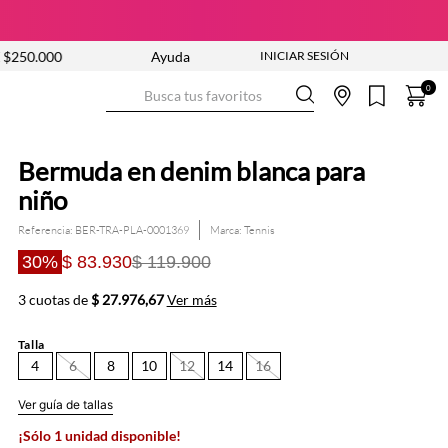
0
NUEVA COLECCIÓN ENTRA YA
Ayuda
ENVÍO GRATIS DESDE $25
Busca tus favoritos
0
Bermuda en denim blanca para
niño
Referencia
:
BER-TRA-PLA-0001369
Tennis
30%
$ 83.930
$ 119.900
3 cuotas de
$ 27.976,67
Ver más
Talla
4
6
8
10
12
14
16
Ver guía de tallas
¡Sólo 1 unidad disponible!