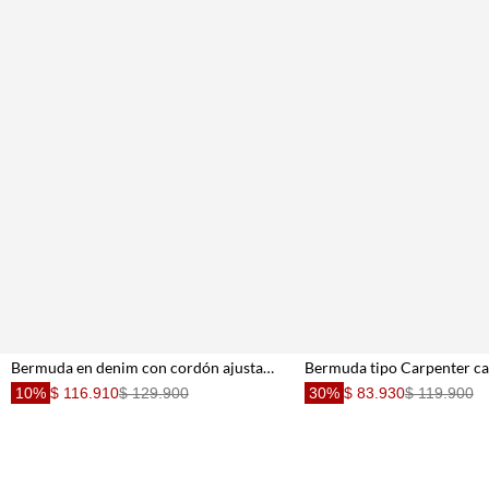
Bermuda en denim con cordón ajustable y lavado medio en azul para niño
Bermuda tipo Carpenter ca
10%
$ 116.910
$ 129.900
30%
$ 83.930
$ 119.900