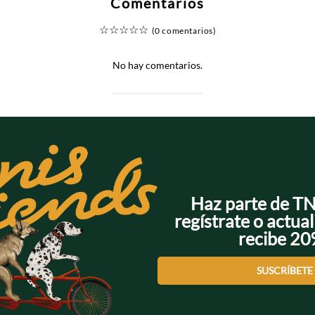
Comentarios
☆
☆
☆
☆
☆
(0 comentarios)
No hay comentarios.
Haz parte de T
regístrate o actual
recibe 2
SUSCRÍBETE