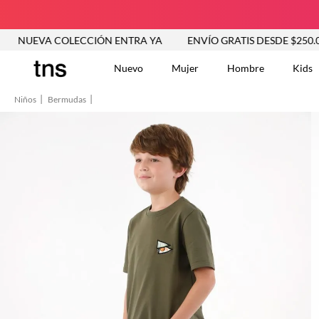
A COLECCIÓN ENTRA YA
ENVÍO GRATIS DESDE $250.000
Nuevo
Mujer
Hombre
Kids
Niños
Bermudas
TÉRMINOS MÁS BUSCA
Tshirts
1
.
Vestidos
2
.
Jeans Mujer
3
.
Blusas
4
.
Chaleco
5
.
Falda
6
.
Vestido
7
.
Chaqueta
8
.
Short
9
.
Camisetas Mujer
10
.