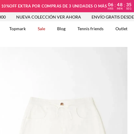
06
48
34
:
:
10%OFF EXTRA POR COMPRAS DE 3 UNIDADES O MÁS
HRS
MIN
SEG
NUEVA COLECCIÓN VER AHORA
ENVÍO GRATIS DESDE $250.00
Topmark
Sale
Blog
Tennis friends
Outlet
DOS