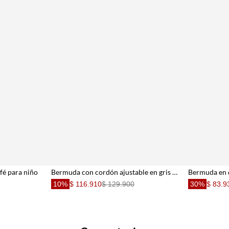
fé para niño
Bermuda con cordón ajustable en gris claro para niño
Bermuda en 
10%
$ 116.910
$ 129.900
30%
$ 83.9