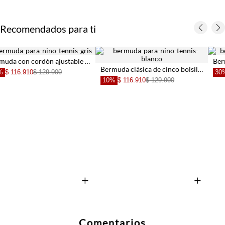
Recomendados para ti
Bermuda con cordón ajustable en gris claro para niño
Bermuda clásica de cinco bolsillos en color blanco para niño
30%
$ 69.930
$ 99.900
10%
$ 116.910
$ 129.900
+
+
Comentarios