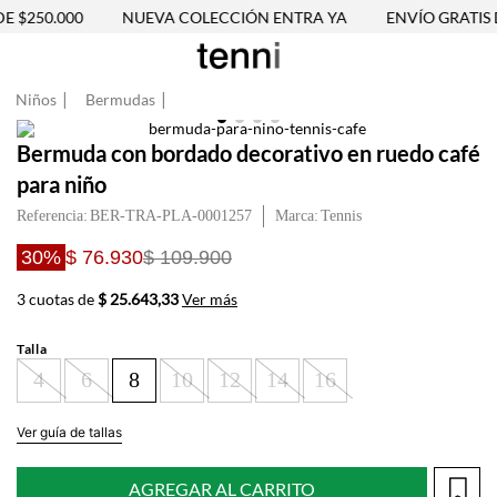
 $250.000
NUEVA COLECCIÓN ENTRA YA
ENVÍO GRATIS D
Niños
Bermudas
Bermuda con bordado decorativo en ruedo café
para niño
Referencia
:
BER-TRA-PLA-0001257
Tennis
30%
$ 76.930
$ 109.900
3 cuotas de
$ 25.643,33
Ver más
Talla
4
6
8
10
12
14
16
Ver guía de tallas
AGREGAR AL CARRITO