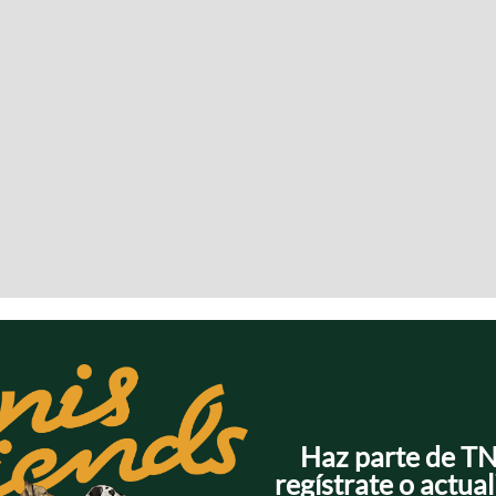
Haz parte de T
regístrate o actual