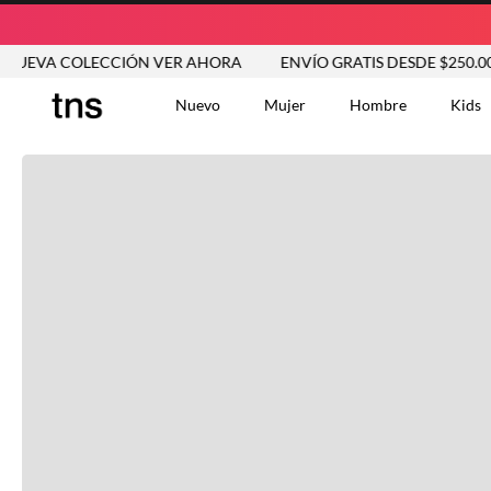
EVA COLECCIÓN VER AHORA
ENVÍO GRATIS DESDE $250.000
Nuevo
Mujer
Hombre
Kids
TÉRMINOS MÁS BUSCA
Tshirts
1
.
Vestidos
2
.
Jeans Mujer
3
.
Blusas
4
.
Chaleco
5
.
Falda
6
.
Chaqueta
7
.