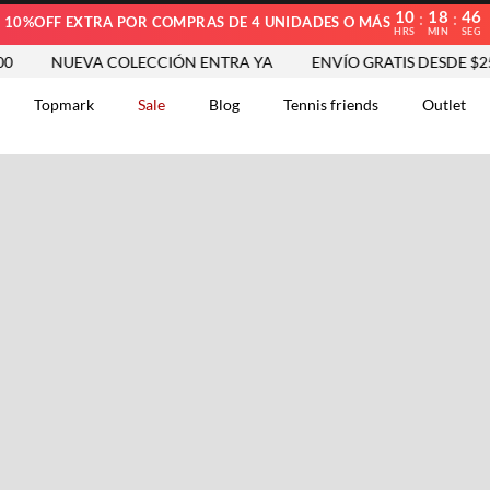
10
18
45
:
:
10%OFF EXTRA POR COMPRAS DE 4 UNIDADES O MÁS
HRS
MIN
SEG
NUEVA COLECCIÓN ENTRA YA
ENVÍO GRATIS DESDE $250.0
Topmark
Sale
Blog
Tennis friends
Outlet
DOS
Comentarios