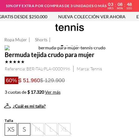
03
08
48
:
:
10%OFF EXTRA POR COMPRAS DE 3 UNIDADES O MÁS
HRS
MIN
SEG
ATIS DESDE $250.000
NUEVA COLECCIÓN VER AHORA
EN
Ropa Mujer
Shorts
Bermuda tejida crudo para mujer
★
★
★
★
★
Referencia
:
BER-TAL-PLA-0000996
Tennis
60%
$ 51.960
$ 129.900
3 cuotas de
$ 17.320
Ver más
¿Cuál es mi talla?
Talla
XS
S
M
L
XL