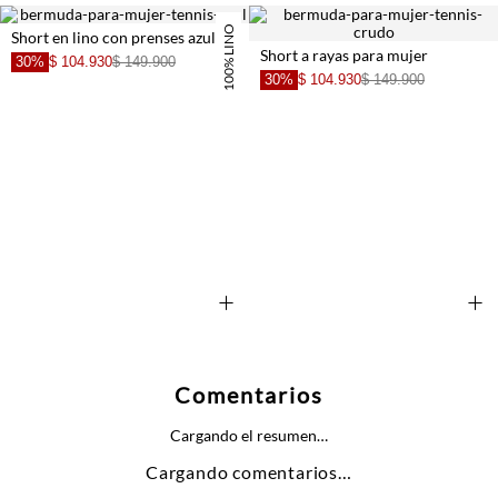
100% LINO
Short en lino con prenses azul para mujer
Short a rayas para mujer
30%
$ 104.930
$ 149.900
+
30%
$ 104.930
$ 149.900
+
+
Comentarios
Cargando el resumen…
Cargando comentarios…