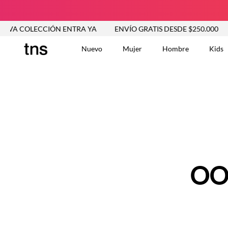
VA COLECCIÓN ENTRA YA
ENVÍO GRATIS DESDE $250.000
Nuevo
Mujer
Hombre
Kids
TÉRMINOS MÁS BUSCA
Tshirts
1
.
Vestidos
2
.
Jeans Mujer
3
.
Blusas
4
.
Chaleco
5
.
Falda
OO
6
.
Chaqueta
7
.
Vestido
8
.
Short
9
.
Camisetas Mujer
10
.