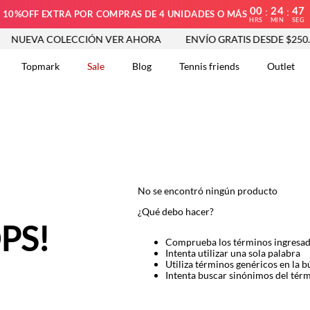
00
24
46
:
:
10%OFF EXTRA POR COMPRAS DE 4 UNIDADES O MÁS
HRS
MIN
SEG
NUEVA COLECCIÓN VER AHORA
ENVÍO GRATIS DESDE $250.0
Topmark
Sale
Blog
Tennis friends
Outlet
DOS
No se encontró ningún producto
¿Qué debo hacer?
PS!
Comprueba los términos ingresa
Intenta utilizar una sola palabra
Utiliza términos genéricos en la 
Intenta buscar sinónimos del tér