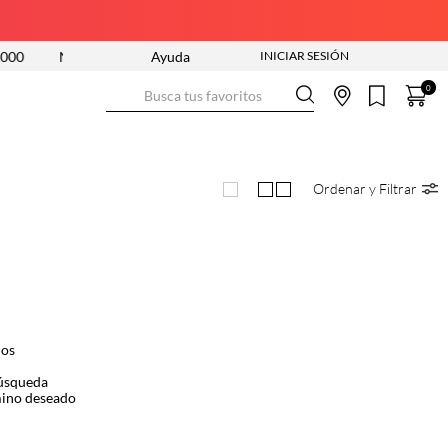
00
NUEVA COLECCIÓN ENTRA YA
Ayuda
ENVÍO GRATIS DESDE $2
Busca tus favoritos
0
Ordenar y Filtrar
dos
búsqueda
mino deseado