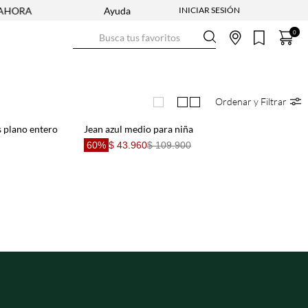
HORA
ENVÍO GRATIS DESDE $250.000
Ayuda
NUEVA COLECCIÓN 
Busca tus favoritos
0
Ordenar y Filtrar
s plano entero
Jean azul medio para niña
60%
$ 43.960
$ 109.900