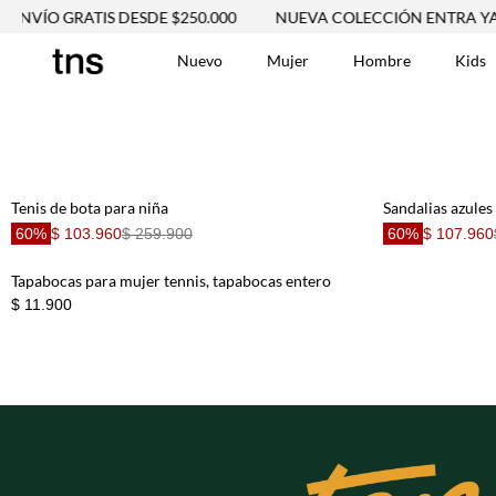
ENVÍO GRATIS DESDE $250.000
NUEVA COLECCIÓN ENTRA YA
Nuevo
Mujer
Hombre
Kids
TÉRMINOS MÁS BUSCA
Tshirts
1
.
Vestidos
2
.
Tenis de bota para niña
Sandalias azules
Jeans Mujer
3
.
60%
$ 103.960
$ 259.900
60%
$ 107.960
Blusas
4
.
Chaleco
Tapabocas para mujer tennis, tapabocas entero
5
.
$ 11.900
Falda
6
.
Chaqueta
7
.
Vestido
8
.
Short
9
.
Camisetas Mujer
10
.