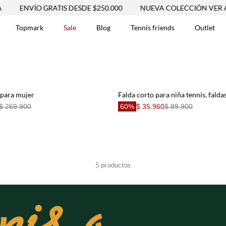
ENVÍO GRATIS DESDE $250.000
NUEVA COLECCIÓN VER A
Topmark
Sale
Blog
Tennis friends
Outlet
DOS
 para mujer
Falda corto para niña tennis, falda
$ 269.900
60%
$ 35.960
$ 89.900
5
productos