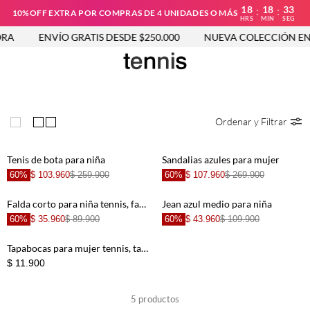
18
18
33
:
:
10%OFF EXTRA POR COMPRAS DE 4 UNIDADES O MÁS
HRS
MIN
SEG
RA
ENVÍO GRATIS DESDE $250.000
NUEVA COLECCIÓN EN
Ordenar y Filtrar
Tenis de bota para niña
Sandalias azules para mujer
60%
$ 103.960
$ 259.900
60%
$ 107.960
$ 269.900
Falda corto para niña tennis, faldas plano entero
Jean azul medio para niña
60%
$ 35.960
$ 89.900
60%
$ 43.960
$ 109.900
Tapabocas para mujer tennis, tapabocas entero
$ 11.900
5
productos