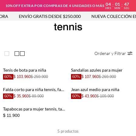
04
01
47
:
:
10%OFF EXTRA POR COMPRAS DE 4 UNIDADES O MÁS
HRS
MIN
SEG
ORA
ENVÍO GRATIS DESDE $250.000
NUEVA COLECCIÓN EN
Ordenar y Filtrar
Tenis de bota para niña
Sandalias azules para mujer
60%
$ 103.960
$ 259.900
60%
$ 107.960
$ 269.900
Falda corto para niña tennis, faldas plano entero
Jean azul medio para niña
60%
$ 35.960
$ 89.900
60%
$ 43.960
$ 109.900
Tapabocas para mujer tennis, tapabocas entero
$ 11.900
5
productos