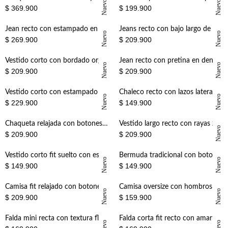
+
+
Nuevo
Nuevo
$ 369.900
$ 199.900
+
+
Jean recto con estampado en beige para mujer
Jeans recto con bajo largo de caída amplia en denim para mujer
Nuevo
Nuevo
$ 269.900
$ 209.900
+
+
Vestido corto con bordado orgánico en algodón blanco para mujer
Jean recto con pretina en denim para mujer
Nuevo
Nuevo
$ 209.900
$ 209.900
+
+
Vestido corto con estampado floral vintage de algodón amarillo para mujer
Chaleco recto con lazos laterales en algodón blanco para mujer
Nuevo
Nuevo
$ 229.900
$ 149.900
+
+
Chaqueta relajada con botones en denim para mujer
Vestido largo recto con rayas zigzag en mostaza para mujer
Nuevo
$ 209.900
$ 209.900
+
+
Vestido corto fit suelto con estampado floral en marcos de algodón beige para mujer
Bermuda tradicional con botonadura frontal blanca para mujer
Nuevo
Nuevo
$ 149.900
$ 149.900
+
+
Camisa fit relajado con botones tono a tono en lino blanco para mujer
Camisa oversize con hombros caídos en algodón amarillo pastel para mujer
Nuevo
Nuevo
$ 209.900
$ 159.900
+
+
Falda mini recta con textura floral en algodón marfil para mujer
Falda corta fit recto con amarre lateral pareo en terracota para mujer