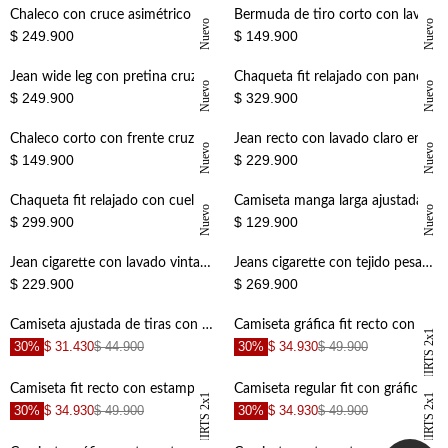
Nuevo
+
+
Chaleco con cruce asimétrico en denim para mujer
Bermuda de tiro corto con lavado vintage en denim para mujer
Nuevo
Nuevo
$ 249.900
$ 149.900
+
+
Jean wide leg con pretina cruzada en algodón azul para mujer
Chaqueta fit relajado con panel de encaje en algodón beige para mujer
Nuevo
Nuevo
$ 249.900
$ 329.900
+
+
Chaleco corto con frente cruzado en blanco para mujer
Jean recto con lavado claro en denim para mujer
Nuevo
Nuevo
$ 149.900
$ 229.900
+
+
Chaqueta fit relajado con cuello amplio de denim para mujer
Camiseta manga larga ajustada con tejido calado en chocolate para mujer
Nuevo
Nuevo
$ 299.900
$ 129.900
+
+
Jean cigarette con lavado vintage en denim para mujer
Jeans cigarette con tejido pesado en algodón azul claro para mujer
$ 229.900
$ 269.900
+
+
Camiseta ajustada de tiras con bordado de bandera de Colombia en blanco para mujer
Camiseta gráfica fit recto con mensaje frontal en negro para mujer
TSHIRTS 2x1
30%
$ 31.430
$ 44.900
30%
$ 34.930
$ 49.900
+
+
Camiseta fit recto con estampado de frutas en algodón rosa para mujer
Camiseta regular fit con gráfico en algodón azul claro para mujer
TSHIRTS 2x1
TSHIRTS 2x1
30%
$ 34.930
$ 49.900
30%
$ 34.930
$ 49.900