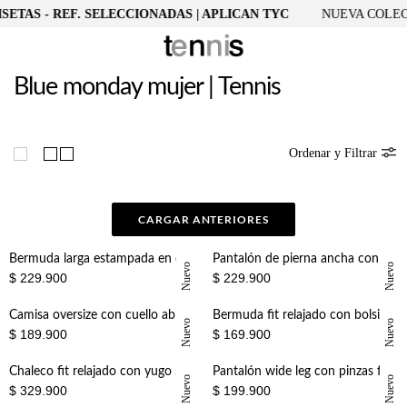
ETAS - REF. SELECCIONADAS | APLICAN TYC
NUEVA COLECC
Blue monday mujer | Tennis
Ordenar y Filtrar
CARGAR ANTERIORES
Bermuda larga estampada en denim para mujer
Pantalón de pierna ancha con costuras decorativas en color crudo para mujer
Nuevo
Nuevo
$ 229.900
$ 229.900
Camisa oversize con cuello abierto en V de lino beige para mujer
Bermuda fit relajado con bolsillos laterales en negra para mujer
Nuevo
Nuevo
$ 189.900
$ 169.900
Chaleco fit relajado con yugo western tachonado en cuero sintético negro para mujer
Pantalón wide leg con pinzas frontales en beige para mujer
Nuevo
Nuevo
$ 329.900
$ 199.900