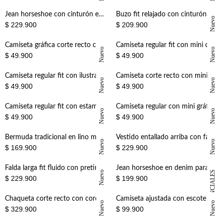
+
+
Jean horseshoe con cinturón en denim para mujer
Buzo fit relajado con cinturón en algodón café para mujer
Nuevo
$ 229.900
$ 209.900
+
+
Camiseta gráfica corte recto con mini gráfico al pecho en algodón café para mujer
Camiseta regular fit con mini cherry al pecho en algodón beige pastel para mujer
Nuevo
Nuevo
$ 49.900
$ 49.900
+
+
Camiseta regular fit con ilustración de perro en algodón crema para mujer
Camiseta corte recto con mini gráfico al pecho de algodón crudo para mujer
Nuevo
Nuevo
$ 49.900
$ 49.900
+
+
Camiseta regular fit con estampado bandana en marrón para mujer
Camiseta regular con mini gráfico de gafas en algodón blanco para mujer
Nuevo
Nuevo
$ 49.900
$ 49.900
+
+
Bermuda tradicional en lino marrón para mujer
Vestido entallado arriba con falda globo en algodón crema para mujer
Nuevo
Nuevo
$ 169.900
$ 229.900
+
+
Falda larga fit fluido con pretina en V en lino color arena para mujer
Jean horseshoe en denim para mujer
Nuevo
ESENCIALES
$ 229.900
$ 199.900
+
+
Chaqueta corte recto con cordones dorados de algodón negro para mujer
Camiseta ajustada con escote hombros descubiertos en malla terracota para mujer
Nuevo
Nuevo
$ 329.900
$ 99.900