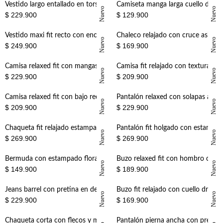
+
+
Vestido largo entallado en torso con falda globo en algodón marrón para mujer
Camiseta manga larga cuello drapeado para mujer
Nuevo
Nuevo
$ 229.900
$ 129.900
+
+
Vestido maxi fit recto con encaje floral calado en negro para mujer
Chaleco relajado con cruce asimétrico y cuello alto en negro para mujer
Nuevo
Nuevo
$ 249.900
$ 169.900
+
+
Camisa relaxed fit con mangas globo en algodón camel para mujer
Camisa fit relajado con textura natural en lino crudo para mujer
Nuevo
Nuevo
$ 229.900
$ 209.900
+
+
Camisa relaxed fit con bajo redondeado y aberturas laterales en lino verde salvia para mujer
Pantalón relaxed con solapas abotonadas en algodón beige para mujer
Nuevo
Nuevo
$ 209.900
$ 229.900
+
+
Chaqueta fit relajado estampada de algodón beige para mujer
Pantalón fit holgado con estampado tono sobre tono de algodón beige para mujer
Nuevo
Nuevo
$ 269.900
$ 269.900
+
+
Bermuda con estampado floral en algodón crema para mujer
Buzo relaxed fit con hombro caído y rib ancho en algodón crema para mujer
Nuevo
Nuevo
$ 149.900
$ 189.900
+
+
Jeans barrel con pretina en denim para mujer
Buzo fit relajado con cuello drapeado en algodón café para mujer
Nuevo
Nuevo
$ 229.900
$ 169.900
Chaqueta corta con flecos y mini tachas en beige para mujer
Pantalón pierna ancha con pretina elástica en lino verde salvia para mujer