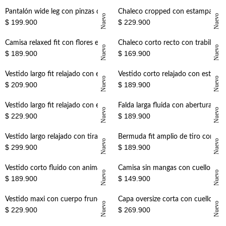
Pantalón wide leg con pinzas delanteras en negro para mujer
Chaleco cropped con estampado barroco en algodón azul claro para mujer
Nuevo
Nuevo
$ 199.900
$ 229.900
+
+
Camisa relaxed fit con flores en algodón crudo para mujer
Chaleco corto recto con trabillas y botones dobles en algodón beige para mujer
Nuevo
Nuevo
$ 189.900
$ 169.900
+
+
Vestido largo fit relajado con estampado leopardo en marrón para mujer
Vestido corto relajado con estampado floral en amarillo para mujer
Nuevo
Nuevo
$ 209.900
$ 189.900
+
+
Vestido largo fit relajado con estampado floral en azul crudo para mujer
Falda larga fluida con abertura lateral en punto de modal café para mujer
Nuevo
Nuevo
$ 229.900
$ 189.900
+
+
Vestido largo relajado con tirantes anudados en azul marino para mujer
Bermuda fit amplio de tiro corto con estampado floral en algodón beige para mujer
Nuevo
Nuevo
$ 299.900
$ 189.900
+
+
Vestido corto fluido con animal print en café para mujer
Camisa sin mangas con cuello camisero en V de algodón color crema para mujer
Nuevo
Nuevo
$ 189.900
$ 149.900
+
+
Vestido maxi con cuerpo fruncido en algodón verde oliva para mujer
Capa oversize corta con cuello alto y broches en algodón beige para mujer
Nuevo
Nuevo
$ 229.900
$ 269.900