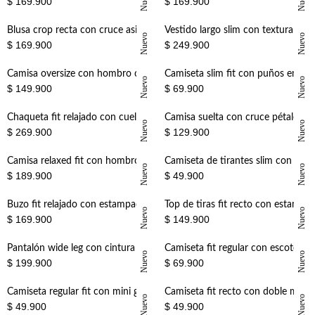
Nuevo
Nuevo
$ 169.900
$ 169.900
+
+
Blusa crop recta con cruce asimétrico en algodón crudo para mujer
Vestido largo slim con textura artesanal en encaje blanco para mujer
Nuevo
Nuevo
$ 169.900
$ 249.900
+
+
Camisa oversize con hombro caído de algodón blanco para mujer
Camiseta slim fit con puños en contraste de algodón amarillo para mujer
Nuevo
Nuevo
$ 149.900
$ 69.900
+
+
Chaqueta fit relajado con cuello alto asimétrico en denim para mujer
Camisa suelta con cruce pétalo en blanco para mujer
Nuevo
Nuevo
$ 269.900
$ 129.900
+
+
Camisa relaxed fit con hombro extendido y corte boxy de algodón color cacao para mujer
Camiseta de tirantes slim con escote cuadrado en algodón terracota para mujer
Nuevo
Nuevo
$ 189.900
$ 49.900
+
+
Buzo fit relajado con estampado bandana en algodón crudo para mujer
Top de tiras fit recto con estampado floral en algodón terracota para mujer
Nuevo
Nuevo
$ 169.900
$ 149.900
+
+
Pantalón wide leg con cintura de cordón en lino blanco para mujer
Camiseta fit regular con escote redondo amplio de algodón negro para mujer
Nuevo
Nuevo
$ 199.900
$ 69.900
+
+
Camiseta regular fit con mini gráfico al pecho en algodón vino para mujer
Camiseta fit recto con doble mini cerezas en algodón blanco para mujer
Nuevo
Nuevo
$ 49.900
$ 49.900