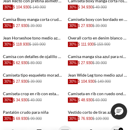
Jean Recto con pretina asimétrica azul para niña
Camiseta boxy manga corta rosada para niña
30%
$ 104.930
$ 149.900
30%
$ 34.930
$ 49.900
+
+
Camisa Boxy manga corta crudo para niña
Camiseta boxy con bordado en punto corazón rosada para niña
30%
$ 27.930
$ 39.900
30%
$ 27.930
$ 39.900
+
+
Jean Horseshoe tono medio azul para niña
Overall corto en denim blanco para niña
30%
$ 118.930
$ 169.900
30%
$ 111.930
$ 159.900
+
+
Camisa con detalles de ojalillo crudo para niña
Camisa manga sisa azul para niña
30%
$ 62.930
$ 89.900
30%
$ 27.930
$ 39.900
+
+
Camiseta tipo esqueleto morada para niña
Jean Wide Leg tono medio azul para niña
30%
$ 27.930
$ 39.900
30%
$ 104.930
$ 149.900
+
+
Camiseta crop en rib con estampado animal print para niña
Camiseta en rib con ruedo ondulado blanca para niña
30%
$ 34.930
$ 49.900
30%
$ 48.930
$ 69.900
+
+
Pantalón crudo para niña
Vestido corto de tiras azul para niña
30%
$ 69.930
$ 99.900
30%
$ 76.930
$ 109.900
+
+
0