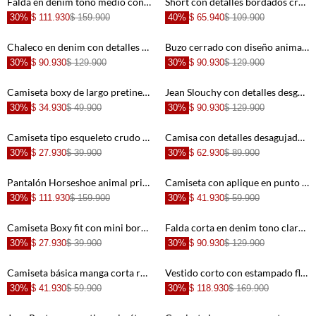
Falda en denim tono medio con apliques de estrellas azul para niña
Short con detalles bordados crudo para niña
30%
$ 111.930
$ 159.900
40%
$ 65.940
$ 109.900
+
+
Chaleco en denim con detalles brillantes azul para niña
Buzo cerrado con diseño animal print para niña
30%
$ 90.930
$ 129.900
30%
$ 90.930
$ 129.900
+
+
Camiseta boxy de largo pretinero crudo para niña
Jean Slouchy con detalles desgastados azul para niña
30%
$ 34.930
$ 49.900
30%
$ 90.930
$ 129.900
+
+
Camiseta tipo esqueleto crudo para niña con acabado suave
Camisa con detalles desagujados crudo para niña
30%
$ 27.930
$ 39.900
30%
$ 62.930
$ 89.900
+
+
Pantalón Horseshoe animal print para niña
Camiseta con aplique en punto corazón crudo para niña
30%
$ 111.930
$ 159.900
30%
$ 41.930
$ 59.900
+
+
Camiseta Boxy fit con mini bordado crudo para niña
Falda corta en denim tono claro azul para niña
30%
$ 27.930
$ 39.900
30%
$ 90.930
$ 129.900
+
+
Camiseta básica manga corta rosada para niña
Vestido corto con estampado floral para niña
30%
$ 41.930
$ 59.900
30%
$ 118.930
$ 169.900
+
+