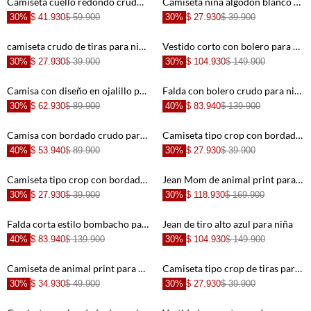
Camiseta cuello redondo crudo para niña
Camiseta niña algodón blanco fit recto con detalle de corazones
30%
$ 41.930
$ 59.900
30%
$ 27.930
$ 39.900
+
+
camiseta crudo de tiras para niña
Vestido corto con bolero para niña
30%
$ 27.930
$ 39.900
30%
$ 104.930
$ 149.900
+
+
Camisa con diseño en ojalillo para niña
Falda con bolero crudo para niña
30%
$ 62.930
$ 89.900
40%
$ 83.940
$ 139.900
+
+
Camisa con bordado crudo para niña
Camiseta tipo crop con bordado para niña de ajuste cómodo
40%
$ 53.940
$ 89.900
30%
$ 27.930
$ 39.900
+
+
Camiseta tipo crop con bordado para niña de ajuste relajado
Jean Mom de animal print para niña
30%
$ 27.930
$ 39.900
30%
$ 118.930
$ 169.900
+
+
Falda corta estilo bombacho para niña
Jean de tiro alto azul para niña
40%
$ 83.940
$ 139.900
30%
$ 104.930
$ 149.900
+
+
Camiseta de animal print para niña
Camiseta tipo crop de tiras para niña con cuello marcado
30%
$ 34.930
$ 49.900
30%
$ 27.930
$ 39.900
+
+