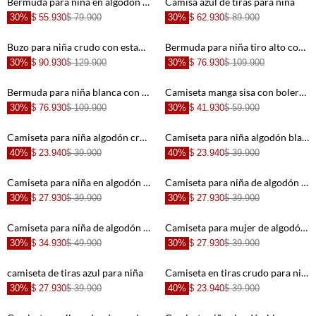
Bermuda para niña en algodón color marfil tiro alto con bajo curvo runner
Camisa azul de tiras para niña
30%
$ 55.930
$ 79.900
30%
$ 62.930
$ 89.900
Buzo para niña crudo con estampado
Bermuda para niña tiro alto con rotos
30%
$ 90.930
$ 129.900
30%
$ 76.930
$ 109.900
+
+
Bermuda para niña blanca con estrellas azules
Camiseta manga sisa con bolero crudo para niña
30%
$ 76.930
$ 109.900
30%
$ 41.930
$ 59.900
+
+
Camiseta para niña algodón crema crop con estrellas estampado animal
Camiseta para niña algodón blanco talle corto con bordado felino
40%
$ 23.940
$ 39.900
40%
$ 23.940
$ 39.900
+
+
Camiseta para niña en algodón crudo fit recto con gráfico
Camiseta para niña de algodón blanco corte recto
30%
$ 27.930
$ 39.900
30%
$ 27.930
$ 39.900
+
+
Camiseta para niña de algodón crema boxy con estampado
Camiseta para mujer de algodón azul crop con bordado
30%
$ 34.930
$ 49.900
30%
$ 27.930
$ 39.900
+
+
camiseta de tiras azul para niña
Camiseta en tiras crudo para niña
30%
$ 27.930
$ 39.900
40%
$ 23.940
$ 39.900
+
+