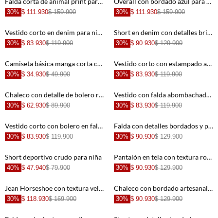
Falda corta de animal print para niña
Overall con bordado azul para niña
30%
$ 111.930
$ 159.900
30%
$ 111.930
$ 159.900
+
+
Vestido corto en denim para niña
Short en denim con detalles brillantes para niña
30%
$ 83.930
$ 119.900
30%
$ 90.930
$ 129.900
+
+
Camiseta básica manga corta crudo para niña de silueta entallada
Vestido corto con estampado animal print para niña
30%
$ 34.930
$ 49.900
30%
$ 83.930
$ 119.900
+
+
Chaleco con detalle de bolero rosado para niña
Vestido con falda abombachada rosado para niña
30%
$ 62.930
$ 89.900
30%
$ 83.930
$ 119.900
+
+
Vestido corto con bolero en falda rosado para niña
Falda con detalles bordados y pretina nido de abeja crudo para niña
30%
$ 83.930
$ 119.900
30%
$ 90.930
$ 129.900
+
+
Short deportivo crudo para niña
Pantalón en tela con textura rosado para niña
40%
$ 47.940
$ 79.900
30%
$ 90.930
$ 129.900
+
+
Jean Horseshoe con textura velvet gris para niña
Chaleco con bordado artesanal crudo para niña
30%
$ 118.930
$ 169.900
30%
$ 90.930
$ 129.900
+
+