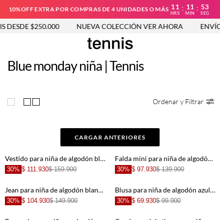
11
11
53
:
:
10%OFF EXTRA POR COMPRAS DE 4 UNIDADES O MÁS
HRS
MIN
SEG
DESDE $250.000
NUEVA COLECCIÓN VER AHORA
ENVÍO G
Blue monday niña | Tennis
Ordenar y Filtrar
CARGAR ANTERIORES
Vestido para niña de algodón blanco corte corto con bordado de palmeras
Falda mini para niña de algodón azul lavado fit recto con cruce y botones metálicos
30%
$ 111.930
$ 159.900
30%
$ 97.930
$ 139.900
Jean para niña de algodón blanco mom fit con estrellas azules
Blusa para niña de algodón azul lavado crop con lazo en el tirante
30%
$ 104.930
$ 149.900
30%
$ 69.930
$ 99.900