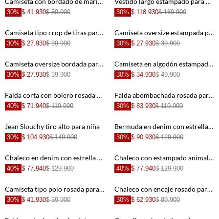
Camiseta con bordado de mariposa para niña
Vestido largo estampado para niña
30%
$ 41.930
$ 59.900
30%
$ 118.930
$ 169.900
+
+
Camiseta tipo crop de tiras para niña con textura lisa
Camiseta oversize estampada para niña
30%
$ 27.930
$ 39.900
30%
$ 27.930
$ 39.900
+
+
Camiseta oversize bordada para niña
Camiseta en algodón estampada para niña de ajuste relajado
30%
$ 27.930
$ 39.900
30%
$ 34.930
$ 49.900
+
+
Falda corta con bolero rosada para niña
Falda abombachada rosada para niña
40%
$ 71.940
$ 119.900
30%
$ 83.930
$ 119.900
+
+
Jean Slouchy tiro alto para niña
Bermuda en denim con estrellas para niña
30%
$ 104.930
$ 149.900
30%
$ 90.930
$ 129.900
+
+
Chaleco en denim con estrella para niña
Chaleco con estampado animal print para niña
40%
$ 77.940
$ 129.900
40%
$ 77.940
$ 129.900
+
+
Camiseta tipo polo rosada para niña
Chaleco con encaje rosado para niña
30%
$ 41.930
$ 59.900
30%
$ 62.930
$ 89.900
+
+