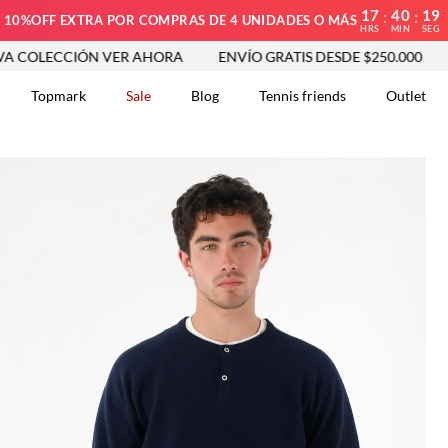
17
40
18
:
:
10%OFF EXTRA POR COMPRAS DE 4 UNIDADES O MÁS
HRS
MIN
SEG
CIÓN VER AHORA
ENVÍO GRATIS DESDE $250.000
NUEVA 
Topmark
Sale
Blog
Tennis friends
Outlet
DOS