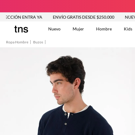
 ENTRA YA
ENVÍO GRATIS DESDE $250.000
NUEVA COLEC
Nuevo
Mujer
Hombre
Kids
Ropa Hombre
Buzos
TÉRMINOS MÁS BUSCA
Tshirts
1
.
Vestidos
2
.
Jeans Mujer
3
.
Blusas
4
.
Chaleco
5
.
Falda
6
.
Chaqueta
7
.
Vestido
8
.
Short
9
.
Camisetas Mujer
10
.