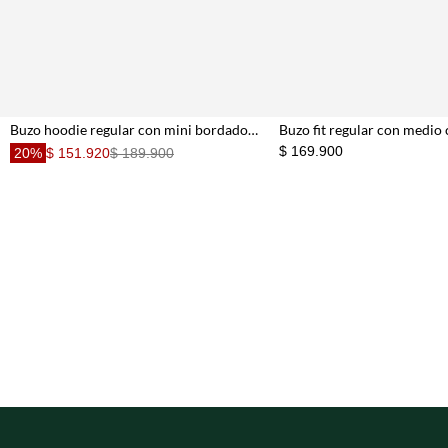
Buzo hoodie regular con mini bordado en algodón beige para hombre
$ 169.900
20%
$ 151.920
$ 189.900