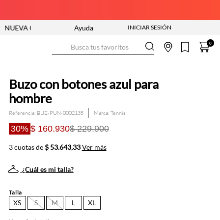
COLECCIÓN ENTRA YA
Ayuda
ENVÍO GRATIS DESDE $250.000
Busca tus favoritos
0
Buzo con botones azul para
hombre
Referencia
:
BUZ-PUN-0002135
Tennis
30%
$ 160.930
$ 229.900
3 cuotas de
$ 53.643,33
Ver más
¿Cuál es mi talla?
Talla
XS
S
M
L
XL