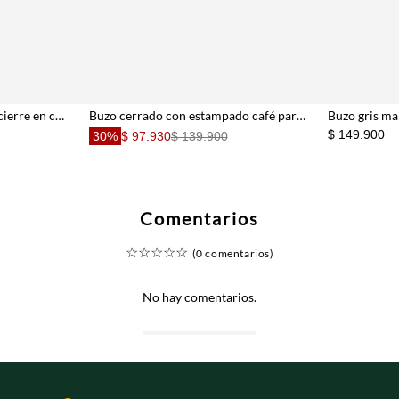
Buzo fit regular con medio cierre en cuello alto en algodón negro para hombre
Buzo cerrado con estampado café para hombre
Buzo gris ma
$ 149.900
30%
$ 97.930
$ 139.900
Comentarios
☆
☆
☆
☆
☆
(0 comentarios)
No hay comentarios.