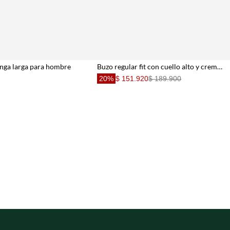
nga larga para hombre
Buzo regular fit con cuello alto y cremallera al pecho en negro para hombre
20%
$ 151.920
$ 189.900