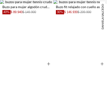
DANIELA SALCEDO
Buzo para mujer algodón crudo corte relajado con hombro caído
Buzo fit relajado con cuello asimétrico en negro para mujer
40%
$ 89.940
$ 149.900
30%
$ 146.930
$ 209.900
+
+