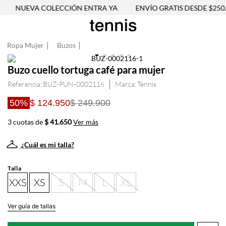
NUEVA COLECCIÓN ENTRA YA
ENVÍO GRATIS DESDE $250.
Ropa Mujer
Buzos
Buzo cuello tortuga café para mujer
Referencia
:
BUZ-PUN-0002116
Tennis
50%
$ 124.950
$ 249.900
3 cuotas de
$ 41.650
Ver más
¿Cuál es mi talla?
Talla
XXS
XS
S
M
L
XL
Ver guía de tallas