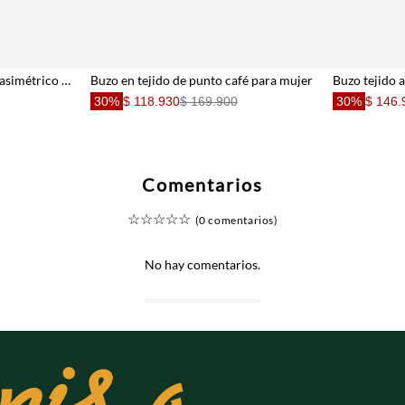
Buzo fit relajado con cruce asimétrico en algodón verde oliva para mujer
Buzo en tejido de punto café para mujer
30%
$ 118.930
$ 169.900
30%
$ 146.
Comentarios
☆
☆
☆
☆
☆
(0 comentarios)
No hay comentarios.