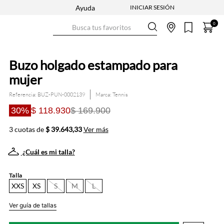
Ayuda
Busca tus favoritos
0
Buzo holgado estampado para
mujer
Referencia
:
BUZ-PUN-0002139
Tennis
30%
$ 118.930
$ 169.900
3 cuotas de
$ 39.643,33
Ver más
¿Cuál es mi talla?
Talla
XXS
XS
S
M
L
Ver guía de tallas