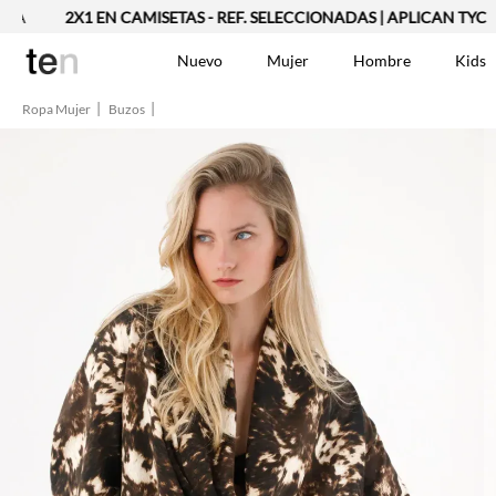
2X1 EN CAMISETAS - REF. SELECCIONADAS | APLICAN TYC
2
Nuevo
Mujer
Hombre
Kids
Ropa Mujer
Buzos
TÉRMINOS MÁS BUSCA
Vestidos
1
.
Blusas
2
.
Jeans Mujer
3
.
Chaleco
4
.
Falda
5
.
Vestido
6
.
Chaqueta
7
.
Short
8
.
Bermuda
9
.
Camisetas Mujer
10
.