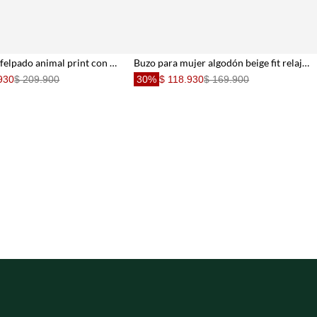
Buzo tejido afelpado animal print con estructura ligera para mujer
Buzo para mujer algodón beige fit relajado con escote V
930
$ 209.900
30%
$ 118.930
$ 169.900