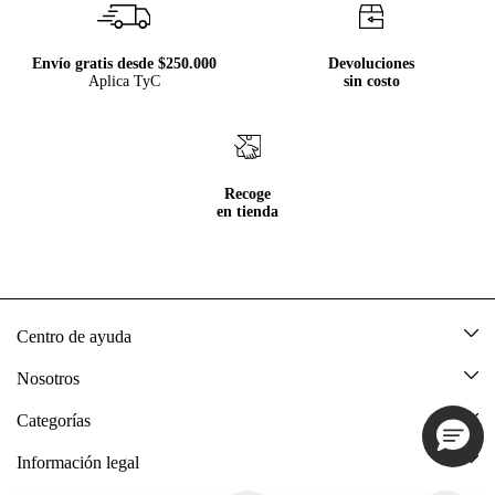
Envío gratis desde $250.000
Devoluciones
Aplica TyC
sin costo
Recoge
en tienda
Centro de ayuda
Mis pedidos
Nosotros
Rastrea tu pedido
Acerca de Tennis
Categorías
Devoluciones
Tennis Ecuador
Nuevo
Información legal
Mi cuenta
Nuestras tiendas
Mujer