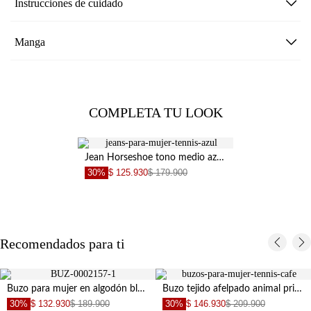
Instrucciones de cuidado
Manga
COMPLETA TU LOOK
Jean Horseshoe tono medio azul para mujer
30%
$ 125.930
$ 179.900
Recomendados para ti
Buzo para mujer en algodón blanco fit relajado con media cremallera
Buzo tejido afelpado animal print con diseño limpio para mujer
30%
$ 132.930
$ 189.900
30%
$ 146.930
$ 209.900