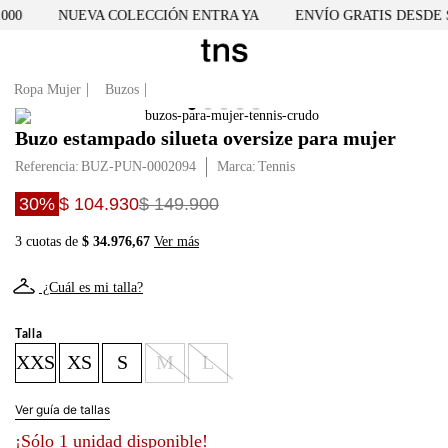
00
NUEVA COLECCIÓN ENTRA YA
ENVÍO GRATIS DESDE $2
Ropa Mujer
Buzos
Buzo estampado silueta oversize para mujer
Referencia
:
BUZ-PUN-0002094
Tennis
30%
$ 104.930
$ 149.900
3 cuotas de
$ 34.976,67
Ver más
¿Cuál es mi talla?
Talla
XXS
XS
S
M
L
Ver guía de tallas
¡Sólo 1 unidad disponible!