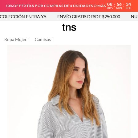
08
56
33
:
:
10%OFF EXTRA POR COMPRAS DE 4 UNIDADES O MÁS
HRS
MIN
SEG
LECCIÓN ENTRA YA
ENVÍO GRATIS DESDE $250.000
NUEV
Ropa Mujer
Camisas