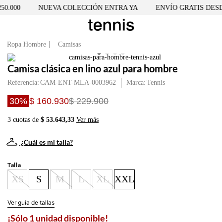
0.000
NUEVA COLECCIÓN ENTRA YA
ENVÍO GRATIS DESDE 
Ropa Hombre
Camisas
Camisa clásica en lino azul para hombre
Referencia
:
CAM-ENT-MLA-0003962
Tennis
30%
$ 160.930
$ 229.900
3 cuotas de
$ 53.643,33
Ver más
¿Cuál es mi talla?
Talla
XS
S
M
L
XL
XXL
Ver guía de tallas
¡Sólo 1 unidad disponible!