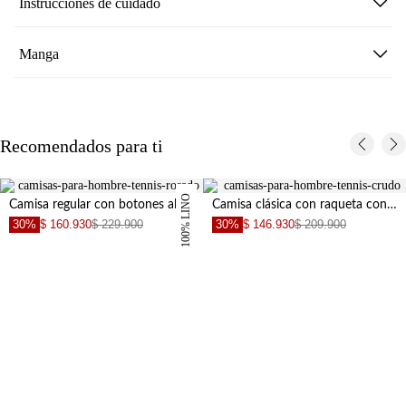
Instrucciones de cuidado
Manga
Recomendados para ti
100% LINO
Camisa regular con botones al tono de lino color durazno para hombre
Camisa clásica con raqueta con cuello definido para hombre
30%
$ 146.930
$ 209.900
30%
$ 139.930
$ 199.900