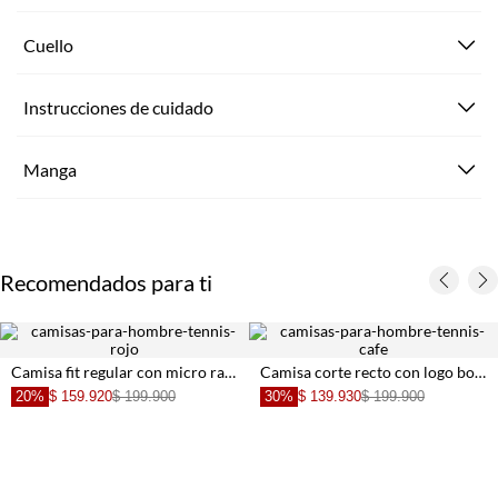
Cuello
Instrucciones de cuidado
Manga
Recomendados para ti
Camisa fit regular con micro rayas en algodón rosa para hombre
Camisa corte recto con logo bordado en algodón gris claro para hombre
20%
$ 159.920
$ 199.900
30%
$ 139.930
$ 199.900