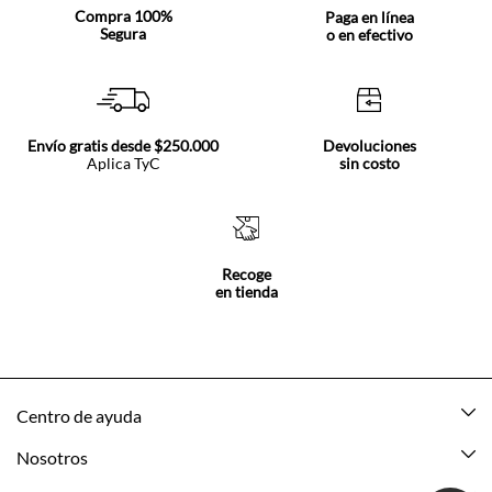
Compra 100%
Paga en línea
Segura
o en efectivo
Envío gratis desde $250.000
Devoluciones
Aplica TyC
sin costo
Recoge
en tienda
Centro de ayuda
Mis pedidos
Nosotros
Rastrea tu pedido
Acerca de Tennis