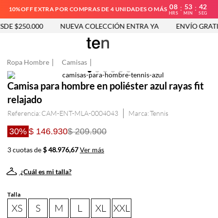
08
53
42
:
:
10%OFF EXTRA POR COMPRAS DE 4 UNIDADES O MÁS
HRS
MIN
SEG
DE $250.000
NUEVA COLECCIÓN ENTRA YA
ENVÍO GRATIS
Ropa Hombre
Camisas
Camisa para hombre en poliéster azul rayas fit
relajado
Referencia
:
CAM-ENT-MLA-0004043
Tennis
30%
$ 146.930
$ 209.900
3 cuotas de
$ 48.976,67
Ver más
¿Cuál es mi talla?
Talla
XS
S
M
L
XL
XXL