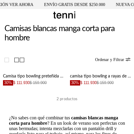
IÓN VER AHORA
ENVÍO GRATIS DESDE $250.000
NUEVA C
Camisas blancas manga corta para
hombre
Ordenar y Filtrar
Camisa tipo bowling preteñida a rayas para hombre
camisa tipo bowling a rayas de acabado suave para hombre de silueta ajustada
30%
$ 111.930
$ 159.900
30%
$ 111.930
$ 159.900
2
productos
¿No sabes con qué combinar tus
camisas blancas manga
corta para hombre
? En un look de verano son perfectas con
unas bermudas; intenta mezclarlas con un pantalón drill y
quedarás listo para el trabajo, así mismo, para los fines de